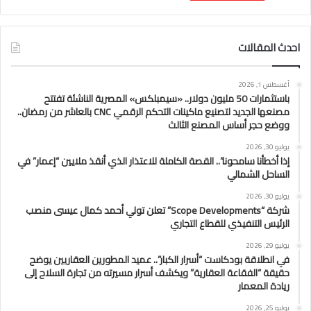
احدث المقالات
أغسطس 1, 2026
باستثمارات 50 مليون دولار.. «سيمبلكس» المصرية الناشئة تفتتح
مصنعها الجديد لتصنيع ماكينات التحكم الرقمي CNC بالعاشر من رمضان..
ووضع حجر أساس المصنع الثالث
يوليو 30, 2026
إذا أخطأنا سامحونا”.. القصة الكاملة للاعتذار الذي أنقذ ملايين “إعمار” في
الساحل الشمالي
يوليو 30, 2026
شركة “Scope Developments” تعلن تولي أحمد كمال عيسى منصب
الرئيس التنفيذي للقطاع التجاري
يوليو 29, 2026
في انطلاقة بودكاست “أسرار الكبار”.. عميد المطورين العقاريين يوضح
حقيقة “الفقاعة العقارية” ويكشف أسرار مسيرته من تجارة السلاح إلى
ريادة المعمار
يوليو 25, 2026