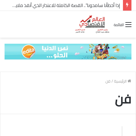
إذا أخطأنا سامحونا”.. القصة الكاملة للاعتذار الذي أنقذ ملايين “إعمار” في الساحل الشمالي
القائمة
الرئيسية
/
فن
فن