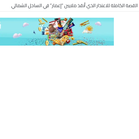
. القصة الكاملة للاعتذار الذي أنقذ ملايين “إعمار” في الساحل الشمالي