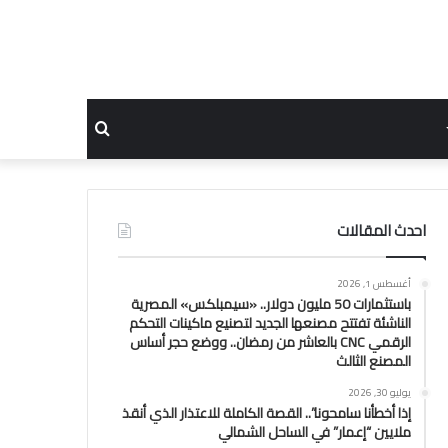
بحث
عن
احدث المقالات
أغسطس 1, 2026
باستثمارات 50 مليون دولار.. «سيمبلكس» المصرية
الناشئة تفتتح مصنعها الجديد لتصنيع ماكينات التحكم
الرقمي CNC بالعاشر من رمضان.. ووضع حجر أساس
المصنع الثالث
يوليو 30, 2026
إذا أخطأنا سامحونا”.. القصة الكاملة للاعتذار الذي أنقذ
ملايين “إعمار” في الساحل الشمالي