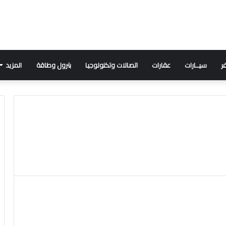
ر
سيــارات
عقارات
اتصالات وتكنولوجيا
بترول وطاقة
المزيد