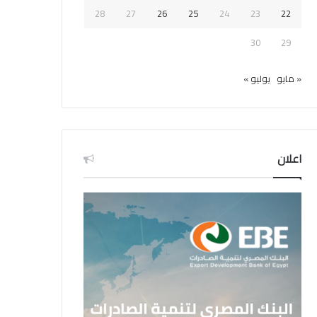
28
27
26
25
24
23
22
30
29
« مايو
يوليو »
اعلان