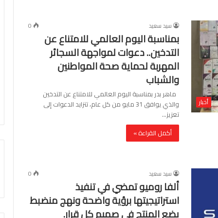
سيد سعيد
0
بمناسبة اليوم العالمي للامتناع عن
التدخين.. دعوات لمواجهة السجائر
المهربة لحماية صحة المواطنين
والشباب
ماهر بدر بمناسبة اليوم العالمي للامتناع عن التدخين
أخبار
والذي يوافق 31 مايو من كل عام، تتزايد الدعوات إلى
تعزيز…
أكمل القراءة »
سيد سعيد
0
ألفا روميو تمضي في تنفيذ
استراتيجيتها برؤية واضحة ونهج منضبط
يضع المنتج في صميم كل قرار.