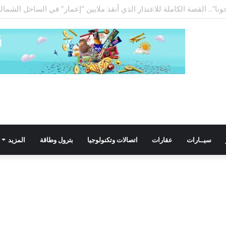
ا”.. القصة الكاملة للاعتذار الذي أنقذ ملايين “إعمار” في الساحل الشمالي
سيــارات
عقارات
اتصالات وتكنولوجيا
بترول وطاقة
المزيد