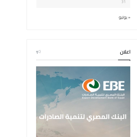
31
« يوليو
اعلان