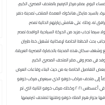
ساء اليوم، بمقر مركز الترميم بالمتحف المصري الكبير،
هرة، بالسيد مايكل هانكوك العمدة المنتخب لمدينة دنفر
لا سيما لجذب مزيد من الحركة السياحية الوافدة لمصر
ى جانب بحث الخطط الخاصة لإمكانية تشغيل خط طيران
ع وشغف سكان هذه المدينة بالحضارة المصرية العريقة.
وفد في مصر وفي مقر المتحف المصري الكبير.
عض التفاصيل الخاصة به من حيث البناء وقاعات العرض
تاً أيضاً إلى متحف مراكب خوفو الذي سيعرض مركب خوفو
الأولى التي تم نقلها من منطقة أهرامات الجيزة قي أغسطس ٢٠٢١ وكذلك مركب خوفو الثانية التي تم
ها بجوار هرم الملك خوفو ونقلها للمتحف لترميمها