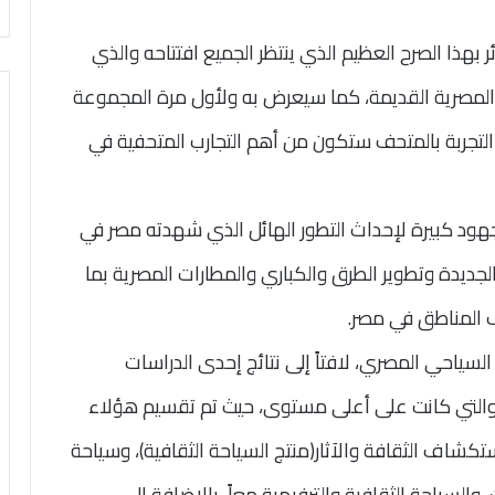
ئر بهذا الصرح العظيم الذي ينتظر الجميع افتتاحه والذي
لمصرية القديمة، كما سيعرض به ولأول مرة المجموعة
ن التجربة بالمتحف ستكون من أهم التجارب المتحفية في
 جهود كبيرة لإحداث التطور الهائل الذي شهدته مصر في
لجديدة وتطوير الطرق والكباري والمطارات المصرية بما
 المناطق في مصر.
لسياحي المصري، لافتاً إلى نتائج إحدى الدراسات
ة والتي كانت على أعلى مستوى، حيث تم تقسيم هؤلاء
ون عن استكشاف الثقافة والآثار(منتج السياحة الثقافية)، وسياحة
والسياحة الثقافية والترفيهية معاً، بالإضافة إلى