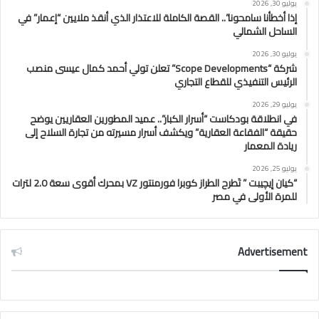
يوليو 30, 2026
إذا أخطأنا سامحونا”.. القصة الكاملة للاعتذار الذي أنقذ ملايين “إعمار” في
الساحل الشمالي
يوليو 30, 2026
شركة “Scope Developments” تعلن تولي أحمد كمال عيسى منصب
الرئيس التنفيذي للقطاع التجاري
يوليو 29, 2026
في انطلاقة بودكاست “أسرار الكبار”.. عميد المطورين العقاريين يوضح
حقيقة “الفقاعة العقارية” ويكشف أسرار مسيرته من تجارة السلاح إلى
ريادة المعمار
يوليو 25, 2026
“كيان إيچيبت ” تَطرح الطراز كوبرا فورمنتور VZ بمحرك أقوى سعة 2.0 لترات
للمرة الأولى في مصر
Advertisement