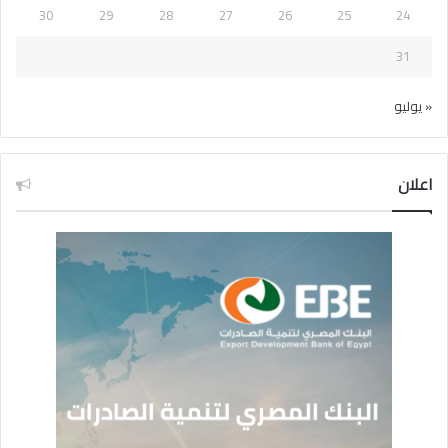
30
29
28
27
26
25
24
31
« يوليو
اعلان