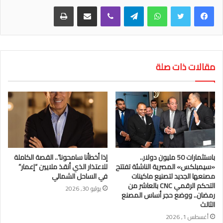
واتساب
تيلقرام
ڤايبر
مشاركة عبر البريد
طباعة
مقالات ذات صلة
باستثمارات 50 مليون دولار..
إذا أخطأنا سامحونا”.. القصة الكاملة
«سيمبلكس» المصرية الناشئة تفتتح
للاعتذار الذي أنقذ ملايين “إعمار”
مصنعها الجديد لتصنيع ماكينات
في الساحل الشمالي
التحكم الرقمي CNC بالعاشر من
يوليو 30, 2026
رمضان.. ووضع حجر أساس المصنع
الثالث
أغسطس 1, 2026