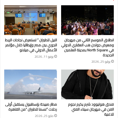
انطلاق الموسم الثاني من مهرجان
النيل للطيران ” تستعرض نجاحات الربط
ومعرض جولدن هب العقاري الدولي
الجوي بين مصر وإيطاليا خلال مؤتمر
في North Square بمدينة العلمين
الأعمال الدولي في ميلانو
الجديدة
يونيو 11, 2026
يوليو 25, 2026
فندق هوليوود شرم يكرم نجوم
مطار صبيحة بإسطنبول يستقبل أولى
الفن في مهرجان سيناء الفني
رحلات “نسما للطيران “من القاهرة
للاغنية
مايو 25, 2026