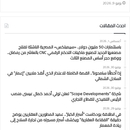
يونيو 9, 2026
احدث المقالات
أغسطس 1, 2026
باستثمارات 50 مليون دولار.. «سيمبلكس» المصرية الناشئة تفتتح
مصنعها الجديد لتصنيع ماكينات التحكم الرقمي CNC بالعاشر من رمضان..
ووضع حجر أساس المصنع الثالث
يوليو 30, 2026
إذا أخطأنا سامحونا”.. القصة الكاملة للاعتذار الذي أنقذ ملايين “إعمار” في
الساحل الشمالي
يوليو 30, 2026
شركة “Scope Developments” تعلن تولي أحمد كمال عيسى منصب
الرئيس التنفيذي للقطاع التجاري
يوليو 29, 2026
في انطلاقة بودكاست “أسرار الكبار”.. عميد المطورين العقاريين يوضح
حقيقة “الفقاعة العقارية” ويكشف أسرار مسيرته من تجارة السلاح إلى
ريادة المعمار