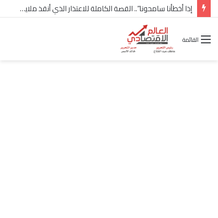
إذا أخطأنا سامحونا”.. القصة الكاملة للاعتذار الذي أنقذ ملايين “إعمار” في الساحل الشمالي
القائمة