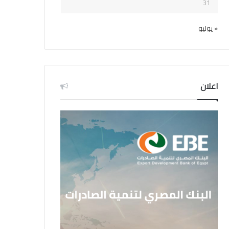
31
« يوليو
اعلان