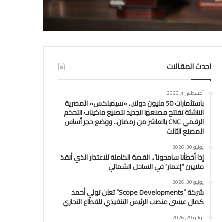
احدث المقالات
أغسطس 1, 2026
باستثمارات 50 مليون دولار.. «سيمبلكس» المصرية
الناشئة تفتتح مصنعها الجديد لتصنيع ماكينات التحكم
الرقمي CNC بالعاشر من رمضان.. ووضع حجر أساس
المصنع الثالث
يوليو 30, 2026
إذا أخطأنا سامحونا”.. القصة الكاملة للاعتذار الذي أنقذ
ملايين “إعمار” في الساحل الشمالي
يوليو 30, 2026
شركة “Scope Developments” تعلن تولي أحمد
كمال عيسى منصب الرئيس التنفيذي للقطاع التجاري
يوليو 29, 2026