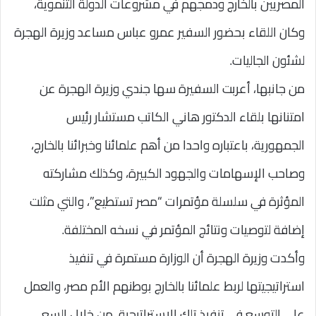
المصريين بالخارج ودمجهم في مشروعات الدولة التنموية،
وكان اللقاء بحضور السفير عمرو عباس مساعد وزيرة الهجرة
لشئون الجاليات.
من جانبها، أعربت السفيرة سها جندي وزيرة الهجرة عن
امتنانها بلقاء الدكتور هاني الكاتب مستشار رئيس
الجمهورية، باعتباره واحدا من أهم علمائنا وخبرائنا بالخارج،
وصاحب الإسهامات والجهود الكبيرة، وكذلك مشاركته
المؤثرة في سلسلة مؤتمرات “مصر تستطيع”، والتي مثلت
إضافة لتوصيات ونتائج المؤتمر في نسخه المختلفة.
وأكدت وزيرة الهجرة أن الوزارة مستمرة في تنفيذ
استراتيجيتها لربط علمائنا بالخارج بوطنهم الأم مصر، والعمل
على التوسع في تنفيذ تلك الاستراتيجية، من خلال السعي