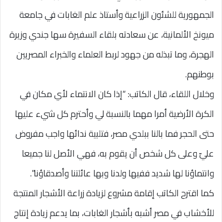
الجمهورية للشئون الزراعية وأستاذ علم الغابات في جامعة
ميونخ الألمانية، عن سعادته بلقاء السفيرة سها جندي وزيرة
الهجرة، وما تبذله من جهود لربط العلماء والخبراء المصريين
بوطنهم.
وخلال اللقاء، قال الكاتب: “إذا كان الانتماء لأي مكان في
الكرة الأرضية أمرا مهما بالنسبة لي وأحترم كل شيء عليها
حتى الحجر فما بالنا ببلدي مصر، فتلبية ندائها واجب مفروض
عليّ وعلى كل شخص أن يقوم به، فهي الأصل لنا جميعا
وانتماؤنا لها شديد ففيها ولدنا وبها عائلتنا وأصدقاؤنا”.
كما اقترح الكاتب إقامة مشروع لزيادة زراعة الأشجار المنتجة
للأخشاب في مصر أشبه بأشجار الغابات، بما يدعم زيادة إنتاج