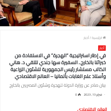
الرئيسية
/
أخبار
أخبار
في إطار استراتيجية “الهجرة” في الاستفادة من
خبرائنا بالخارج.. السفيرة سها جندي تلتقي د. هاني
الكاتب مستشار رئيس الجمهورية للشئون الزراعية
وأستاذ علم الغابات بألمانيا – العالم الاقتصادي
بيان صادر عن وزارة الدولة للهجرة وشئون المصريين بالخارج
فبراير 13, 2023
0
العالم الاقتصادي