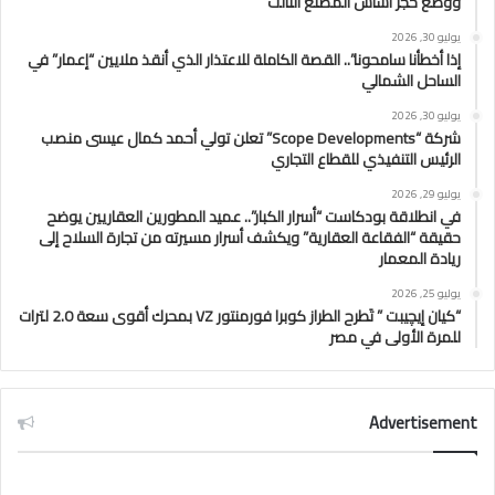
ووضع حجر أساس المصنع الثالث
يوليو 30, 2026
إذا أخطأنا سامحونا”.. القصة الكاملة للاعتذار الذي أنقذ ملايين “إعمار” في
الساحل الشمالي
يوليو 30, 2026
شركة “Scope Developments” تعلن تولي أحمد كمال عيسى منصب
الرئيس التنفيذي للقطاع التجاري
يوليو 29, 2026
في انطلاقة بودكاست “أسرار الكبار”.. عميد المطورين العقاريين يوضح
حقيقة “الفقاعة العقارية” ويكشف أسرار مسيرته من تجارة السلاح إلى
ريادة المعمار
يوليو 25, 2026
“كيان إيچيبت ” تَطرح الطراز كوبرا فورمنتور VZ بمحرك أقوى سعة 2.0 لترات
للمرة الأولى في مصر
Advertisement