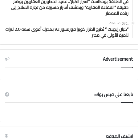
في انطلاقة بودكاست “أسرار الكبار”.. عميد المطورين العقاريين يوضح
حقيقة “الفقاعة العقارية” ويكشف أسرار مسيرته من تجارة السلاح إلى
ريادة المعمار
يوليو 25, 2026
“كيان إيچيبت ” تَطرح الطراز كوبرا فورمنتور VZ بمحرك أقوى سعة 2.0 لترات
للمرة الأولى في مصر
Advertisement
تابعنا علي فيس بوك:
ارشيف الموقع