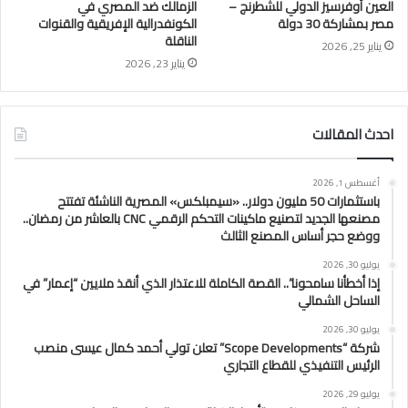
العين أوفرسيز الدولي للشطرنج –
الزمالك ضد المصري في
مصر بمشاركة 30 دولة
الكونفدرالية الإفريقية والقنوات
الناقلة
يناير 25, 2026
يناير 23, 2026
احدث المقالات
أغسطس 1, 2026
باستثمارات 50 مليون دولار.. «سيمبلكس» المصرية الناشئة تفتتح
مصنعها الجديد لتصنيع ماكينات التحكم الرقمي CNC بالعاشر من رمضان..
ووضع حجر أساس المصنع الثالث
يوليو 30, 2026
إذا أخطأنا سامحونا”.. القصة الكاملة للاعتذار الذي أنقذ ملايين “إعمار” في
الساحل الشمالي
يوليو 30, 2026
شركة “Scope Developments” تعلن تولي أحمد كمال عيسى منصب
الرئيس التنفيذي للقطاع التجاري
يوليو 29, 2026