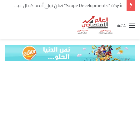
شركة “Scope Developments” تعلن تولي أحمد كمال عيسى منصب الرئيس التنفيذي للقطاع التجاري
القائمة