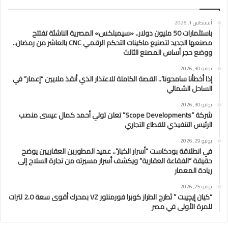
أغسطس 1, 2026
باستثمارات 50 مليون دولار.. «سيمبلكس» المصرية الناشئة تفتتح
مصنعها الجديد لتصنيع ماكينات التحكم الرقمي CNC بالعاشر من رمضان..
ووضع حجر أساس المصنع الثالث
يوليو 30, 2026
إذا أخطأنا سامحونا”.. القصة الكاملة للاعتذار الذي أنقذ ملايين “إعمار” في
الساحل الشمالي
يوليو 30, 2026
شركة “Scope Developments” تعلن تولي أحمد كمال عيسى منصب
الرئيس التنفيذي للقطاع التجاري
يوليو 29, 2026
في انطلاقة بودكاست “أسرار الكبار”.. عميد المطورين العقاريين يوضح
حقيقة “الفقاعة العقارية” ويكشف أسرار مسيرته من تجارة السلاح إلى
ريادة المعمار
يوليو 25, 2026
“كيان إيچيبت ” تَطرح الطراز كوبرا فورمنتور VZ بمحرك أقوى سعة 2.0 لترات
للمرة الأولى في مصر