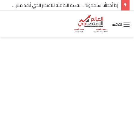
شركة “Scope Developments” تعلن تولي أحمد كمال عيسى منصب الرئيس التنفيذي للقطاع التجاري
القائمة