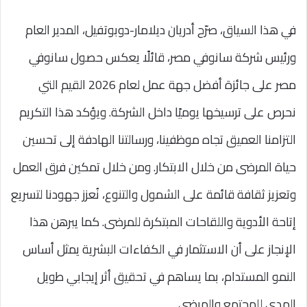
في هذا السياق، صرّح أدريان ديلامار-دوبوتفيل، المدير العام
ورئيس شركة سانوفي مصر، قائلًا يعكس حصول سانوفي
مصر على جائزة أفضل جهة عمل لعام 2026 القيم التي
نحرص على ترسيخها يوميًا داخل الشركة. ويؤكد هذا التكريم
التزامنا العميق تجاه موظفينا، ورسالتنا الهادفة إلى تحسين
حياة المرضى من خلال الابتكار. ومن خلال تمكين فرق العمل
وتعزيز ثقافة قائمة على الشمول والتنوع، نُعزز جهودنا لتسريع
إتاحة الأدوية واللقاحات المبتكرة للمرضى. كما يبرهن هذا
الإنجاز على أن الاستثمار في الكفاءات البشرية يمثل أساس
النمو المستدام، بما يساهم في تحقيق أثر إيجابي طويل
المدى للمجتمع والمرضى.