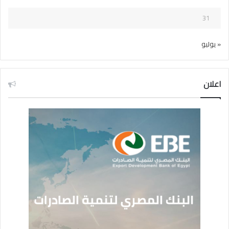
31
« يوليو
اعلان