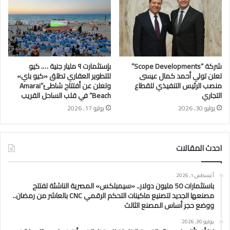
شركة “Scope Developments”
بإستثمارت ٩ مليار جنية …. كيو
تعلن تولي أحمد كمال عيسى
للتطوير العقاري تطلق «كيو باي»
منصب الرئيس التنفيذي للقطاع
وتعلن عن أفتتاح شاطئ”Amarai
التجاري
Beach” في قلب الساحل القريب
يوليو 30, 2026
يوليو 17, 2026
احدث المقالات
أغسطس 1, 2026
باستثمارات 50 مليون دولار.. «سيمبلكس» المصرية الناشئة تفتتح
مصنعها الجديد لتصنيع ماكينات التحكم الرقمي CNC بالعاشر من رمضان..
ووضع حجر أساس المصنع الثالث
يوليو 30, 2026