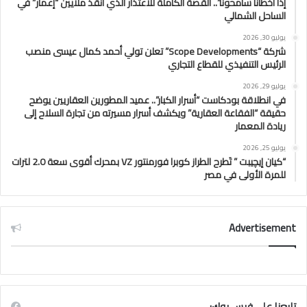
إذا أخطأنا سامحونا”.. القصة الكاملة للاعتذار الذي أنقذ ملايين “إعمار” في
الساحل الشمالي
يوليو 30, 2026
شركة “Scope Developments” تعلن تولي أحمد كمال عيسى منصب
الرئيس التنفيذي للقطاع التجاري
يوليو 29, 2026
في انطلاقة بودكاست “أسرار الكبار”.. عميد المطورين العقاريين يوضح
حقيقة “الفقاعة العقارية” ويكشف أسرار مسيرته من تجارة السلاح إلى
ريادة المعمار
يوليو 25, 2026
“كيان إيچيبت ” تَطرح الطراز كوبرا فورمنتور VZ بمحرك أقوى سعة 2.0 لترات
للمرة الأولى في مصر
Advertisement
تابعنا علي فيس بوك: