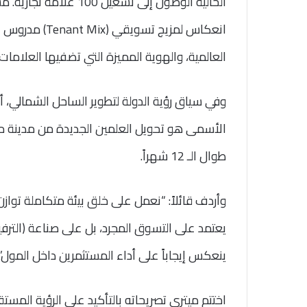
الحالية الوصول إلى تشغي
انعكاس لمزيج تس
العالمية، والهوية المميزة التي تضفيها العلامات 
وفي سياق رؤية الدولة لتطوير الساحل الشمالي،
طوال الـ 12 شهراً.
وأردف قائلاً: “نعمل على خلق بيئة متكاملة توازن
يعتمد على التسوق المجرد، بل على صناعة (الترفيه
ينعكس إيجاباً على أداء المستثمرين داخل المول”.
اختتم ميتري تصريحاته بالتأكيد على الرؤية المست