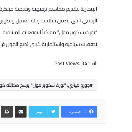
الإيجارية لتقديم مفاهيم ترفيهية وخدمية مبتكرة ت
الرقمي الذي يضمن سلاسة رحلة العميل وتطويرها تق
“نورث سكوير مول” مواكباً للتوقعات المتنامية
تدفقات سياحية واستثمارية كبرى تضع المول في
Post Views:
341
جورج ميتري: "نورث سكوير مول" يرسخ مكانته كو
مشاركة عبر البريد
طب
فيسبوك
تويتر