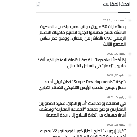
احدث المقالات
أغسطس 1, 2026
باستثمارات 50 مليون دولار.. «سيمبلكس» المصرية
الناشئة تفتتح مصنعها الجديد لتصنيع ماكينات التحكم
الرقمي CNC بالعاشر من رمضان.. ووضع حجر أساس
المصنع الثالث
يوليو 30, 2026
إذا أخطأنا سامحونا”.. القصة الكاملة للاعتذار الذي أنقذ
ملايين “إعمار” في الساحل الشمالي
يوليو 30, 2026
شركة “Scope Developments” تعلن تولي أحمد
كمال عيسى منصب الرئيس التنفيذي للقطاع التجاري
يوليو 29, 2026
في انطلاقة بودكاست “أسرار الكبار”.. عميد المطورين
العقاريين يوضح حقيقة “الفقاعة العقارية” ويكشف
أسرار مسيرته من تجارة السلاح إلى ريادة المعمار
يوليو 25, 2026
“كيان إيچيبت ” تَطرح الطراز كوبرا فورمنتور VZ بمحرك
أقوى سعة 2.0 لترات للمرة الأولى في مصر