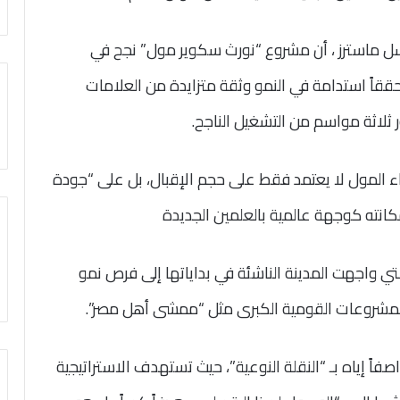
ل ماسترز ، أن مشروع “نورث سكوير مول” نجح في
ققاً استدامة في النمو وثقة متزايدة من العلامات
ر ثلاثة مواسم من التشغيل الناجح.
ء المول لا يعتمد فقط على حجم الإقبال، بل على “جودة
مكانته كوجهة عالمية بالعلمين الجديدة
تي واجهت المدينة الناشئة في بداياتها إلى فرص نمو
 المشروعات القومية الكبرى مثل “ممشى أهل مصر”.
 ميتري عن ملامح موسم صيف 2026، واصفاً إياه بـ “النقلة النوعية”، حيث تستهدف الاستراتيجية