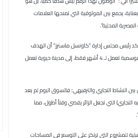
ل 100 علامة تجارية. مشيرا الي : “الوصول لهذا الرقم ليس هدفاً كمياً، بل هو
ويقي (Tenant Mix) مدروس بعناية، يجمع بين الموثوقية التي تمنحها العلامات
المصرية المحلية”.
 أكد رئيس مجلس إدارة “كاونسل ماسترز” أن الهدف
الأسمى هو تحويل العلمين الجديدة من مدينة موسمية تعمل لـ 4 أشهر فقط، إلى مدينة حيوية تعمل
 بين النشاط التجاري والترفيهي؛ فالسوق اليوم لم يعد
 التجاري) التي تجعل الزائر يقضي وقتاً أطول، مما
قبلية للمشروع التي ترتكز على التوسع في المساحات