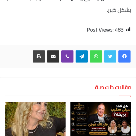
بشكل كبير.
Post Views:
483
واتساب
تيلقرام
ڤايبر
مشاركة عبر البريد
طباعة
مقالات ذات صلة