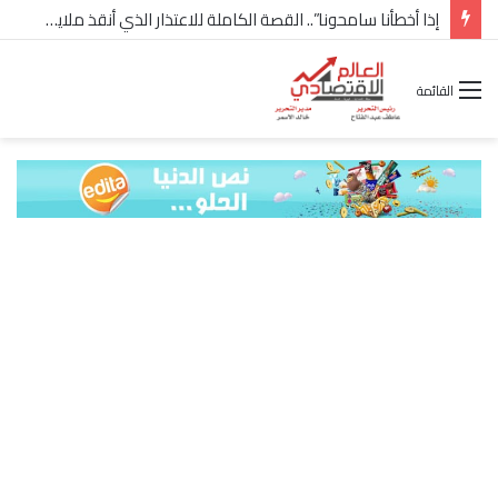
شركة “Scope Developments” تعلن تولي أحمد كمال عيسى منصب الرئيس التنفيذي للقطاع التجاري
القائمة