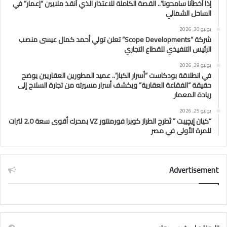
إذا أخطأنا سامحونا”.. القصة الكاملة للاعتذار الذي أنقذ ملايين “إعمار” في
الساحل الشمالي
يوليو 30, 2026
شركة “Scope Developments” تعلن تولي أحمد كمال عيسى منصب
الرئيس التنفيذي للقطاع التجاري
يوليو 29, 2026
في انطلاقة بودكاست “أسرار الكبار”.. عميد المطورين العقاريين يوضح
حقيقة “الفقاعة العقارية” ويكشف أسرار مسيرته من تجارة السلاح إلى
ريادة المعمار
يوليو 25, 2026
“كيان إيچيبت ” تَطرح الطراز كوبرا فورمنتور VZ بمحرك أقوى سعة 2.0 لترات
للمرة الأولى في مصر
Advertisement