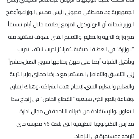
الجمهورية،ود. مصطفى مدبولي رئيس مجلس الوزراء،وأوضح
الوزير شحاتة أن البروتوكول المزمع إطلاقه خلال أيام تنسيقاً
مع وزارة التربية والتعليم ،والتعليم الفني ،سوف تستفيد منه
“الوزارة” في العطلة الصيفية كمراكز تدريب ثابتة ، لتدريب
وتأهيل الشباب أيضا على مهن يحتاجها سوق العمل،مشيراً
إلى التنسيق والتواصل المستمر مع د. رضا حجازي وزير التربية
والتعليم والتعليم الفني،لإنجاح هذه الشراكة ،وهناك إتفاق
،وقناعة بالدور الذي سيلعبه “القطاع الخاص” في إنجاح هذا
التعاون ،والإستفادة من خبراته الناجحة فى مجال ادارة
مدارس التكنولوجيا التطبيقية التى بلغت 46 مدرسة حتى
تاريخه ومستمرة فى الازدياد.