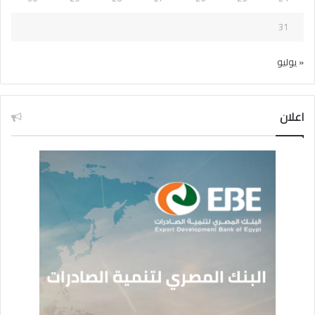
31
« يوليو
اعلان