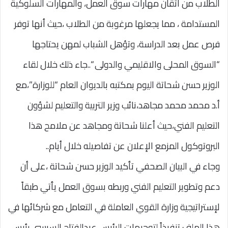
الطلاب من اتقان مهارات سوق العمل، والمهارات السلوكية
المستدامة ، مما يجعلها مرغوبة من الطلاب ،حيث أنها توفر
فرص عمل بعد الدراسة، وتؤهل الشباب لمهن يحتاجها
“السوق المحلى والاقليمي والدولى “..جاء ذلك خلال لقاء
الوزير حسن شحاتة اليوم بمكتبه بالديوان العام “للوزارة”،مع
أ.د محمد محمد مجاهد،نائب وزير التربية والتعليم لشؤون
التعليم الفني،حيث أعلنا شحاتة ومجاهد عن ملامح هذا
البروتوكول المزمع الإعلان عن تفاصيله خلال أيام..
وجاء في البيان الصحفي تأكيد الوزير حسن شحاتة ،على أن
دعم وتطوير التعليم الفني وربطه بسوق العمل يأتي طبقاً
لإستراتيجية وزارة القوي العاملة في التعامل مع شركائها في
هذا الملف تنفيذاً لتوجيهات الرئيس عبدالفتاح السيسي رئيس