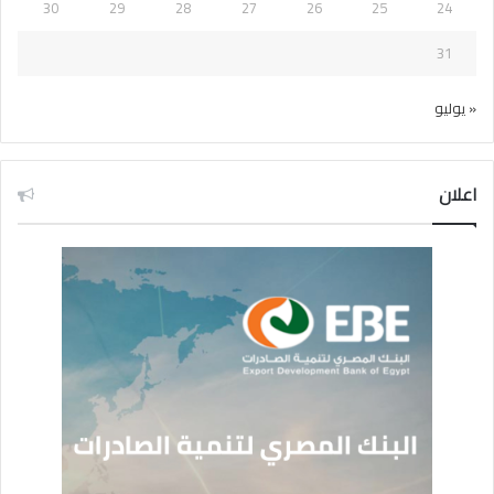
30
29
28
27
26
25
24
31
« يوليو
اعلان