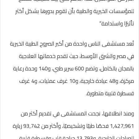
للمؤسسات الخيرية والطبية بأن تقوم بدورها بشكل أكثر
تأثيرًا واستدامة.”
تُعد مستشفى الناس واحدة من أكبر الصروح الطبية الخيرية
في مصر والشرق الأوسط، حيث تقدم خدماتها العلاجية
بالمجان بالكامل، وتضم 600 سرير طبي، و140 وحدة رعاية
مركزة، و48 عيادة خارجية، و10 غرف عمليات، و4 غرف
قسطرة قلبية متطورة.
ومنذ انطلاقها، نجحت المستشفى في تقديم أكثر من
1,427,961 فحصًا طبيًا وتشخيصيًا، وأكثر من 93,742 زيارة
للعيادات الخارجية، و13,793 جراحة قلب وقسطرة قلبية،