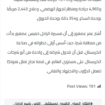
و4,965 جراحة ومنظار للجهاز الهضمي، وعلاج 2,443 مريضًا
بوحدة السكر، و354 حالة بوحدة الحروق.
أشار عمر عصفور إلى أن مسيرة الراحل خميس عصفور بدأت
من منطقة شبرا، حيث أسس أولى خطواته في صناعة
الكريستال، قبل أن تتحول شركته إلى واحدة من أبرز شركات
الكريستال على مستوى العالم، في قصة نجاح تمثل نموذجًا
للعمل الدؤوب والاجتهاد والتفاني.
Post Views:
191
افتتاح المبنى الرئيسي لمستشفى الناس باسم الراحل