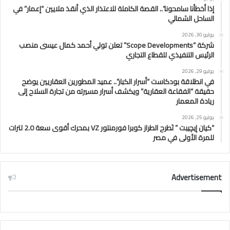
إذا أخطأنا سامحونا”.. القصة الكاملة للاعتذار الذي أنقذ ملايين “إعمار” في
الساحل الشمالي
يوليو 30, 2026
شركة “Scope Developments” تعلن تولي أحمد كمال عيسى منصب
الرئيس التنفيذي للقطاع التجاري
يوليو 29, 2026
في انطلاقة بودكاست “أسرار الكبار”.. عميد المطورين العقاريين يوضح
حقيقة “الفقاعة العقارية” ويكشف أسرار مسيرته من تجارة السلاح إلى
ريادة المعمار
يوليو 25, 2026
“كيان إيچيبت ” تَطرح الطراز كوبرا فورمنتور VZ بمحرك أقوى سعة 2.0 لترات
للمرة الأولى في مصر
Advertisement