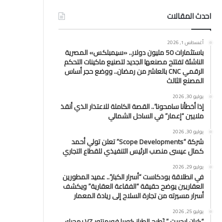
احدث المقالات
أغسطس 1, 2026
باستثمارات 50 مليون دولار.. «سيمبلكس» المصرية
الناشئة تفتتح مصنعها الجديد لتصنيع ماكينات التحكم
الرقمي CNC بالعاشر من رمضان.. ووضع حجر أساس
المصنع الثالث
يوليو 30, 2026
إذا أخطأنا سامحونا”.. القصة الكاملة للاعتذار الذي أنقذ
ملايين “إعمار” في الساحل الشمالي
يوليو 30, 2026
شركة “Scope Developments” تعلن تولي أحمد
كمال عيسى منصب الرئيس التنفيذي للقطاع التجاري
يوليو 29, 2026
في انطلاقة بودكاست “أسرار الكبار”.. عميد المطورين
العقاريين يوضح حقيقة “الفقاعة العقارية” ويكشف
أسرار مسيرته من تجارة السلاح إلى ريادة المعمار
يوليو 25, 2026
“كيان إيچيبت ” تَطرح الطراز كوبرا فورمنتور VZ بمحرك