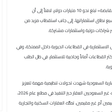
وأوضح أن محفظة استثمارات مجموعة «سمو القابضة» تبلغ نحو 10 مليارات دولار، لافتاً إلى أن
يع نطاق استثماراتها، إلى جانب استقطاب مزيد من
ر شراكات دولية واستثمارات مشتركة.
 الاستثمارية في القطاعات الحيوية داخل المملكة، وفي
 القطاعات أماناً وجاذبية للاستثمار، في ظل الطلب
ية.
رية السعودية شهدت تحولات تنظيمية مهمة لتعزيز
جاذبيتها الاستثمارية، مشيراً إلى دخول نظام تملُّك غير السعوديين العقار حيز التنفيذ في مطلع عام 2026،
يمين أم غير مقيمين، تملُّك العقارات السكنية والتجارية