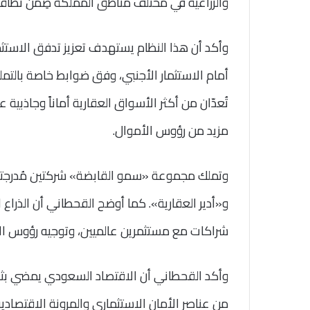
والزراعية في مختلف مناطق المملكة ضِمن نطاق
وأكد أن هذا النظام يستهدف تعزيز تدفق الاستثم
أمام الاستثمار الأجنبي، وفق ضوابط خاصة بالتملك
تُعدّان من أكثر الأسواق العقارية أماناً وجاذب
مزيد من رؤوس الأموال.
وتملك مجموعة «سمو القابضة» شركتين مُدرجت
و«أدير العقارية». كما أوضح القحطاني أن الذراع 
شراكات مع مستثمرين عالميين، وتوجيه رؤوس الأ
وأكد القحطاني أن الاقتصاد السعودي يمضي بثقة
من عناصر الأمان الاستثماري والمرونة الاقتصادي