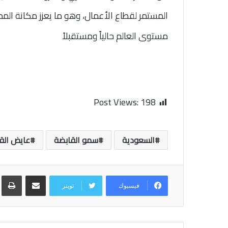
المستمر لقطاع الأعمال، وهو ما يعزز مكانة الم
مستوى العالم حالياً ومستقبلاً
Post Views:
198
السعودية
سمو القابضة
عايض الق
مشاركة عبر البريد
طب
فيسبوك
تويتر