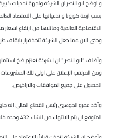
بسب ازمة كورونا و تدعياتها على الاقتصاد العالمى 
وحتى الان مما جعل الشركة تتخذ قرار بايقاف طرح بيع المشروع بعد 
وأضاف “ابو النصر ” ان الشركة تعتزم ضخ استثم
ومن المرتقب الإعلان علي اولي تلك المشروعات بم
الحصول على جميع الموافقات والتراخيص.
المتوقع ان يتم الانتهاء من انشاء 432 وحده خلال العام الحالى .
وأوضح ان الشركة اتخذت قراراً بالاعتماد على التم