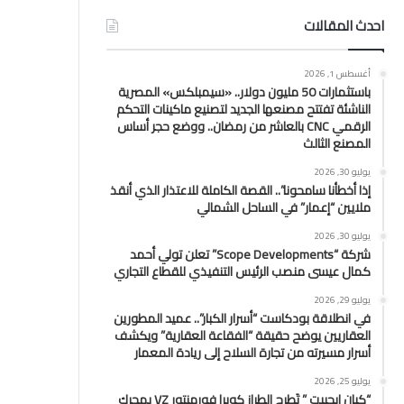
احدث المقالات
أغسطس 1, 2026
باستثمارات 50 مليون دولار.. «سيمبلكس» المصرية
الناشئة تفتتح مصنعها الجديد لتصنيع ماكينات التحكم
الرقمي CNC بالعاشر من رمضان.. ووضع حجر أساس
المصنع الثالث
يوليو 30, 2026
إذا أخطأنا سامحونا”.. القصة الكاملة للاعتذار الذي أنقذ
ملايين “إعمار” في الساحل الشمالي
يوليو 30, 2026
شركة “Scope Developments” تعلن تولي أحمد
كمال عيسى منصب الرئيس التنفيذي للقطاع التجاري
يوليو 29, 2026
في انطلاقة بودكاست “أسرار الكبار”.. عميد المطورين
العقاريين يوضح حقيقة “الفقاعة العقارية” ويكشف
أسرار مسيرته من تجارة السلاح إلى ريادة المعمار
يوليو 25, 2026
“كيان إيچيبت ” تَطرح الطراز كوبرا فورمنتور VZ بمحرك