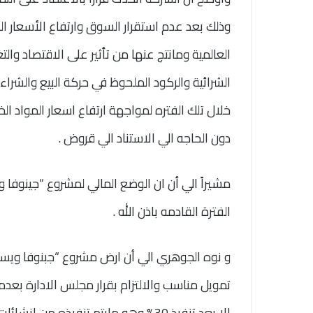
وذلك بعد عدم استقرار السوق وارتفاع الأسعار النا
العالمية ومانتج عنها من تأثير على الاقتصاد وال
الشرائية والركود الملحوظ في حركة البيع والشرا
خلال تلك الفتره لمواجهة ارتفاع اسعار المواد الخ
دون الحاجه الي الاستناد الي قروض .
مشيراً الي أن ان الوضع المالي لمشروع “جينوفا
الفترة القادمه باذن الله .
و نوه الجوهري الي أن ارض مشروع “جبنوفا ويس
الا بعد تنفيذ 30% وهو مايتم تنفيذه من