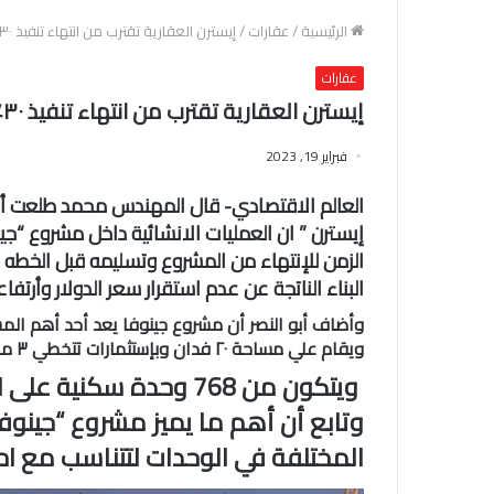
الرئيسية
/
عقارات
/
إيسترن العقارية تقترب من انتهاء تنفيذ ٣٠٪ من مشروع جينوفا بالشيخ زايد
عقارات
إيسترن العقارية تقترب من انتهاء تنفيذ ٣٠٪ من مشروع جينوفا بالشيخ زايد
فبراير 19, 2023
العالم الاقتصادي- قال المهندس محمد طلعت أبو
إيسترن ” ان العمليات الانشائية داخل مشروع “
الزمن للإنتهاء من المشروع وتسليمه قبل الخطه ا
البناء الناتجة عن عدم استقرار سعر الدولار وأرتفاع
وأضاف أبو النصر أن مشروع جينوفا يعد أحد أهم المشروع
ويقام علي مساحة ٢٠ فدان وبإستثمارات تتخطي ٣ مليارات جنيه
وتابع أن أهم ما يميز مشروع “جينو
المختلفة في الوحدات لتتناسب مع اح