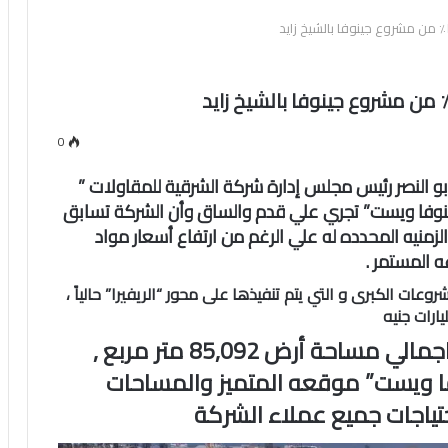
0
 النصر رئيس مجلس إدارة شركة الشرقية للمقاولات ”
جينوفا ويست” تجري علي قدم والساق وأن الشركة تسابق
لزمنيه المحدده له علي الرغم من ارتفاع أسعار مواد
ه المستمر .
ات الكبرى و التي يتم تنفيذها على محور “الريفيرا” حالياً ،
ويتكون من 768 وحدة سكنية على اجمالي مساحة أرض 85,092 متر مربع ,
فا ويست” موقعه المتميز والمساحات
تياجات جميع عملاء الشركة