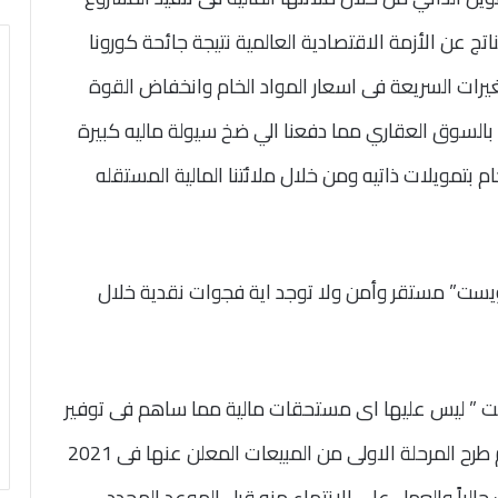
تج عن الأزمة الاقتصادية العالمية نتيجة جائحة كورونا
تغيرات السريعة فى اسعار المواد الخام وانخفاض القوة
ء بالسوق العقاري مما دفعنا الي ضخ سيولة ماليه كبيرة
ام بتمويلات ذاتيه ومن خلال ملائتنا المالية المستقله
 ويست” مستقر وأمن ولا توجد اية فجوات نقدية خلال
ت ” ليس عليها اى مستحقات مالية مما ساهم فى توفير
تمويل مناسب والالتزام بقرار مجلس الادارة بعدم طرح المرحلة الاولى من المبيعات المعلن عنها فى 2021
 انشائات حالياً والعمل علي الانتهاء منه قبل الموعد المحدد