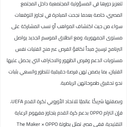
لتعزيز دورها في المسؤولية المجتمعية داخل المجتمع
المصري، خاصة بعدما نجحت المبادرة في تجاوز التوقعات
سواء من حيث اكتشاف المواهب أو نسب المشاركة على
مستوى الجمهورية. ومع انطلاق الموسم الجديد يواصل
البرنامج ترسيخ مبدأ تكافؤ الفرص عبر منح الفتيات نفس
مستويات الدعم وفرص الظهور والاحتراف التي يحصل عليها
الفتيان، بما يضمن لهن فرصة حقيقية للتطور والسعي بثبات
نحو تحقيق طموحاتهن الرياضية.
وبصفتها شريكًا عالميًا للاتحاد الأوروبي لكرة القدم UEFA،
فإن التزام OPPO بدعم كرة القدم يتجاوز مفهوم الرعاية
التقليدية. ففي مصر، تمثل بطولة The Maker × OPPO