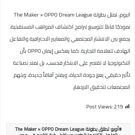
اليوم، تمثل بطولة The Maker × OPPO Dream League
نموذجًا قابلاً للتوسع لبرامج اكتشاف المواهب المستقبلية،
يجمع بين الانتشار المجتمعي والمعايير الاحترافية والتفاعل
الهادف للعلامة التجارية. كما يعكس إيمان OPPO بأن
التكنولوجيا لا تقتصر على الابتكار فحسب، بل تمتد لصناعة
تأثير حقيقي يعزز جودة الحياة، ويفتح آفاقاً جديدة، ويلهم
المجتمعات لتحقيق الازدهار.
Post Views:
219
أوبو تطلق بطولة The Maker × OPPO Dream League
لتواصل التزامها لتطوير مستقبل كرة القدم في مصر