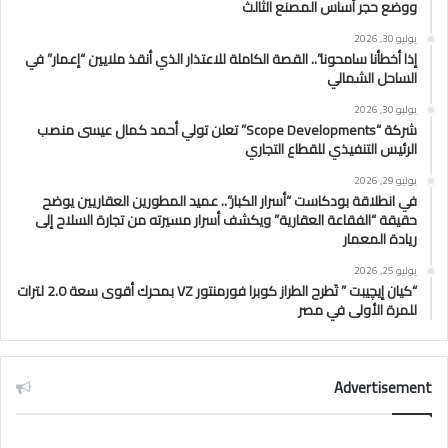
ووضع حجر أساس المصنع الثالث
يوليو 30, 2026
إذا أخطأنا سامحونا”.. القصة الكاملة للاعتذار الذي أنقذ ملايين “إعمار” في
الساحل الشمالي
يوليو 30, 2026
شركة “Scope Developments” تعلن تولي أحمد كمال عيسى منصب
الرئيس التنفيذي للقطاع التجاري
يوليو 29, 2026
في انطلاقة بودكاست “أسرار الكبار”.. عميد المطورين العقاريين يوضح
حقيقة “الفقاعة العقارية” ويكشف أسرار مسيرته من تجارة السلاح إلى
ريادة المعمار
يوليو 25, 2026
“كيان إيچيبت ” تَطرح الطراز كوبرا فورمنتور VZ بمحرك أقوى سعة 2.0 لترات
للمرة الأولى في مصر
Advertisement