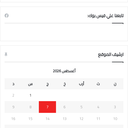
تابعنا علي فيس بوك:
ارشيف الموقع
أغسطس 2026
ن
ث
أرب
خ
ج
س
د
2
1
9
8
7
6
5
4
3
16
15
14
13
12
11
10