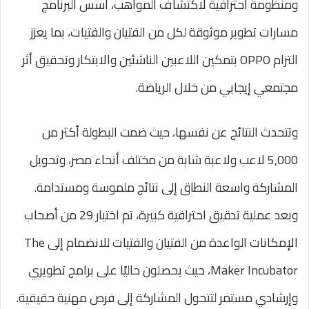
ومنظومة احترافية لاكتشاف المواهب، أسس البرنامج
مسارات تطوير موثوقة لكل من الفتيان والفتيات، بما يعزز
التزام OPPO بتمكين اللاعبين الناشئين والابتكار وتحقيق أثر
مجتمعي إيجابي من خلال الرياضة.
وتتحدث النتائج عن نفسها، حيث ضمت البطولة أكثر من
5,000 لاعب ولاعبة شابة من مختلف أنحاء مصر، وتحويل
المشاركة واسعة النطاق إلى نتائج ملموسة ومستدامة.
وبعد عملية تدقيق احترافية كبيرة، تم اختيار 29 من أصحاب
الإمكانات الواعدة من الفتيان والفتيات للانضمام إلى The
Maker Incubator، حيث يحصلون حاليًا على برامج تطويري
وإرشادي مستمر لتتحول المشاركة إلى فرص مهنية حقيقية.