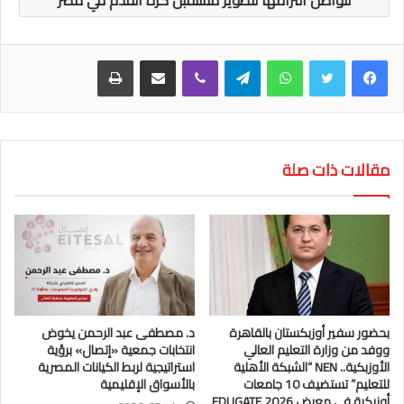
واتساب
تيلقرام
ڤايبر
مشاركة عبر البريد
طباعة
مقالات ذات صلة
بحضور سفير أوزبكستان بالقاهرة
د. مصطفى عبد الرحمن يخوض
ووفد من وزارة التعليم العالي
انتخابات جمعية «إتصال» برؤية
الأوزبكية.. NEN “الشبكة الأهلية
استراتيجية لربط الكيانات المصرية
للتعليم” تستضيف 10 جامعات
بالأسواق الإقليمية
أوزبكية في معرض EDUGATE 2026