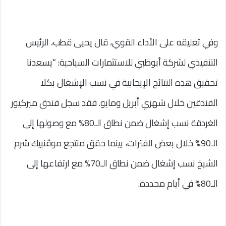
وفي تعليقه على الأداء القوي، قال يحيى قطب، الرئيس
التنفيذي لشركة أبوظبي للاستثمارات السياحية: “يسعدنا
تحقيق هذه النتائج الإيجابية في نسب الإشغال بكلا
الفندقين خلال شهري أبريل ومايو. فقد سجل فندق ميركيور
الغردقة نسب إشغال ضمن نطاق الـ80% مع وصولها إلى
الـ90% خلال بعض الفترات، بينما حقق منتجع موڤنبيك شرم
الشيخ نسب إشغال ضمن نطاق الـ70% مع ارتفاعها إلى
الـ80% في أيام محددة.