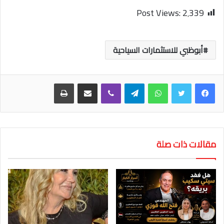
Post Views:
2٬339
أبوظبي للاستثمارات السياحية
واتساب
تيلقرام
ڤايبر
مشاركة عبر البريد
طباعة
مقالات ذات صلة