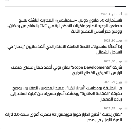
أغسطس 1, 2026
باستثمارات 50 مليون دولار.. «سيمبلكس» المصرية الناشئة تفتتح
مصنعها الجديد لتصنيع ماكينات التحكم الرقمي CNC بالعاشر من رمضان..
ووضع حجر أساس المصنع الثالث
يوليو 30, 2026
إذا أخطأنا سامحونا”.. القصة الكاملة للاعتذار الذي أنقذ ملايين “إعمار” في
الساحل الشمالي
يوليو 30, 2026
شركة “Scope Developments” تعلن تولي أحمد كمال عيسى منصب
الرئيس التنفيذي للقطاع التجاري
يوليو 29, 2026
في انطلاقة بودكاست “أسرار الكبار”.. عميد المطورين العقاريين يوضح
حقيقة “الفقاعة العقارية” ويكشف أسرار مسيرته من تجارة السلاح إلى
ريادة المعمار
يوليو 25, 2026
“كيان إيچيبت ” تَطرح الطراز كوبرا فورمنتور VZ بمحرك أقوى سعة 2.0 لترات
للمرة الأولى في مصر