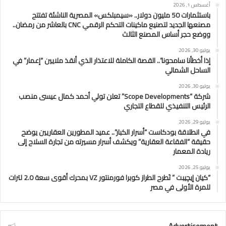
أغسطس 1, 2026
باستثمارات 50 مليون دولار.. «سيمبلكس» المصرية الناشئة تفتتح
مصنعها الجديد لتصنيع ماكينات التحكم الرقمي CNC بالعاشر من رمضان..
ووضع حجر أساس المصنع الثالث
يوليو 30, 2026
إذا أخطأنا سامحونا”.. القصة الكاملة للاعتذار الذي أنقذ ملايين “إعمار” في
الساحل الشمالي
يوليو 30, 2026
شركة “Scope Developments” تعلن تولي أحمد كمال عيسى منصب
الرئيس التنفيذي للقطاع التجاري
يوليو 29, 2026
في انطلاقة بودكاست “أسرار الكبار”.. عميد المطورين العقاريين يوضح
حقيقة “الفقاعة العقارية” ويكشف أسرار مسيرته من تجارة السلاح إلى
ريادة المعمار
يوليو 25, 2026
“كيان إيچيبت ” تَطرح الطراز كوبرا فورمنتور VZ بمحرك أقوى سعة 2.0 لترات
للمرة الأولى في مصر