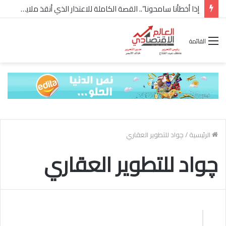
إذا أخطأنا سامحونا”.. القصة الكاملة للاعتذار الذي أنقذ ملايين “إعمار” في الساحل الشمالي
القائمة
الرئيسية
/
چواد للتطوير العقاري
چواد للتطوير العقاري