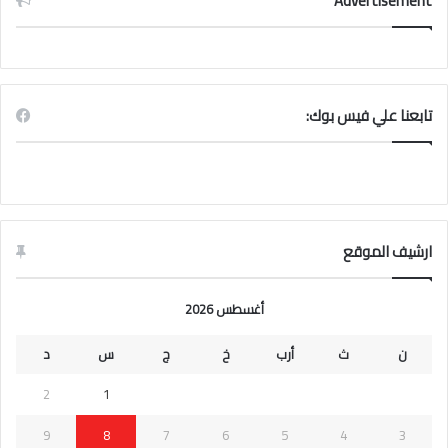
Advertisement
تابعنا علي فيس بوك:
ارشيف الموقع
أغسطس 2026
ن
ث
أرب
خ
ج
س
د
2
1
9
8
7
6
5
4
3