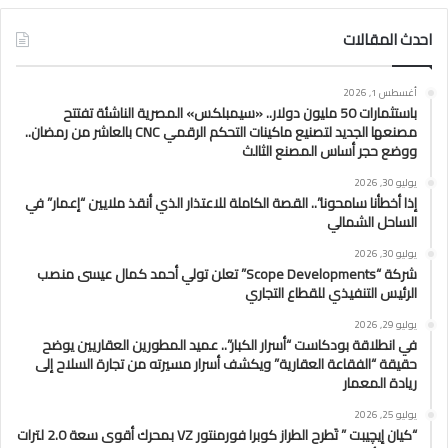
احدث المقالات
أغسطس 1, 2026
باستثمارات 50 مليون دولار.. «سيمبلكس» المصرية الناشئة تفتتح
مصنعها الجديد لتصنيع ماكينات التحكم الرقمي CNC بالعاشر من رمضان..
ووضع حجر أساس المصنع الثالث
يوليو 30, 2026
إذا أخطأنا سامحونا”.. القصة الكاملة للاعتذار الذي أنقذ ملايين “إعمار” في
الساحل الشمالي
يوليو 30, 2026
شركة “Scope Developments” تعلن تولي أحمد كمال عيسى منصب
الرئيس التنفيذي للقطاع التجاري
يوليو 29, 2026
في انطلاقة بودكاست “أسرار الكبار”.. عميد المطورين العقاريين يوضح
حقيقة “الفقاعة العقارية” ويكشف أسرار مسيرته من تجارة السلاح إلى
ريادة المعمار
يوليو 25, 2026
“كيان إيچيبت ” تَطرح الطراز كوبرا فورمنتور VZ بمحرك أقوى سعة 2.0 لترات