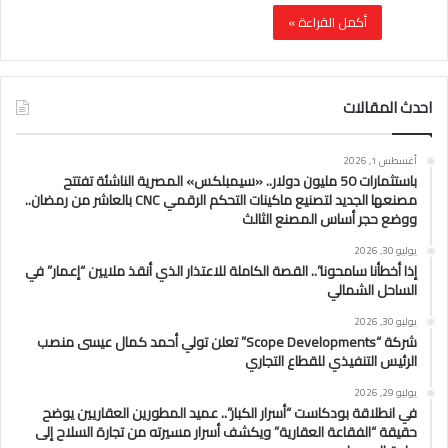
أكمل القراءة »
احدث المقالات
أغسطس 1, 2026
باستثمارات 50 مليون دولار.. «سيمبلكس» المصرية الناشئة تفتتح
مصنعها الجديد لتصنيع ماكينات التحكم الرقمي CNC بالعاشر من رمضان..
ووضع حجر أساس المصنع الثالث
يوليو 30, 2026
إذا أخطأنا سامحونا”.. القصة الكاملة للاعتذار الذي أنقذ ملايين “إعمار” في
الساحل الشمالي
يوليو 30, 2026
شركة “Scope Developments” تعلن تولي أحمد كمال عيسى منصب
الرئيس التنفيذي للقطاع التجاري
يوليو 29, 2026
في انطلاقة بودكاست “أسرار الكبار”.. عميد المطورين العقاريين يوضح
حقيقة “الفقاعة العقارية” ويكشف أسرار مسيرته من تجارة السلاح إلى