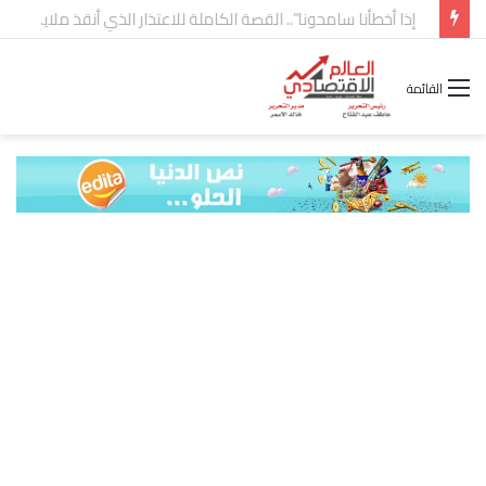
شركة “Scope Developments” تعلن تولي أحمد كمال عيسى منصب الرئيس التنفيذي للقطاع التجاري
القائمة