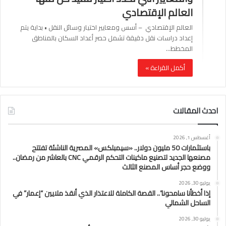
العالم الإقتصادي
العالم الإقتصادي – أسس ومعايير اختيار وسائل النقل • بداية يتم
إعداد دراسات نقل دقيقة تشمل حصر أعداد السكان بالمناطق
المخطط…
أكمل القراءة »
احدث المقالات
أغسطس 1, 2026
باستثمارات 50 مليون دولار.. «سيمبلكس» المصرية الناشئة تفتتح
مصنعها الجديد لتصنيع ماكينات التحكم الرقمي CNC بالعاشر من رمضان..
ووضع حجر أساس المصنع الثالث
يوليو 30, 2026
إذا أخطأنا سامحونا”.. القصة الكاملة للاعتذار الذي أنقذ ملايين “إعمار” في
الساحل الشمالي
يوليو 30, 2026