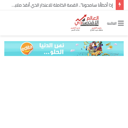
إذا أخطأنا سامحونا”.. القصة الكاملة للاعتذار الذي أنقذ ملايين “إعمار” في الساحل الشمالي
القائمة