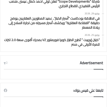
شركة “Scope Developments” تعلن تولي أحمد كمال عيسى منصب
الرئيس التنفيذي للقطاع التجاري
يوليو 29, 2026
في انطلاقة بودكاست “أسرار الكبار”.. عميد المطورين العقاريين يوضح
حقيقة “الفقاعة العقارية” ويكشف أسرار مسيرته من تجارة السلاح إلى
ريادة المعمار
يوليو 25, 2026
“كيان إيچيبت ” تَطرح الطراز كوبرا فورمنتور VZ بمحرك أقوى سعة 2.0 لترات
للمرة الأولى في مصر
Advertisement
تابعنا علي فيس بوك: