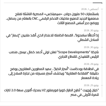
أغسطس 1, 2026
باستثمارات 50 مليون دولار.. «سيمبلكس» المصرية الناشئة تفتتح
مصنعها الجديد لتصنيع ماكينات التحكم الرقمي CNC بالعاشر من رمضان..
ووضع حجر أساس المصنع الثالث
يوليو 30, 2026
إذا أخطأنا سامحونا”.. القصة الكاملة للاعتذار الذي أنقذ ملايين “إعمار” في
الساحل الشمالي
يوليو 30, 2026
شركة “Scope Developments” تعلن تولي أحمد كمال عيسى منصب
الرئيس التنفيذي للقطاع التجاري
يوليو 29, 2026
في انطلاقة بودكاست “أسرار الكبار”.. عميد المطورين العقاريين يوضح
حقيقة “الفقاعة العقارية” ويكشف أسرار مسيرته من تجارة السلاح إلى
ريادة المعمار
يوليو 25, 2026
“كيان إيچيبت ” تَطرح الطراز كوبرا فورمنتور VZ بمحرك أقوى سعة 2.0 لترات
للمرة الأولى في مصر