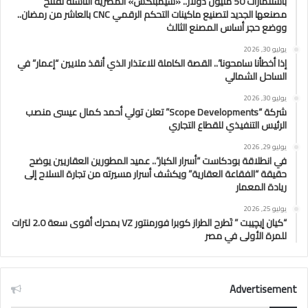
باستثمارات 50 مليون دولار.. «سيمبلكس» المصرية الناشئة تفتتح
مصنعها الجديد لتصنيع ماكينات التحكم الرقمي CNC بالعاشر من رمضان..
ووضع حجر أساس المصنع الثالث
يوليو 30, 2026
إذا أخطأنا سامحونا”.. القصة الكاملة للاعتذار الذي أنقذ ملايين “إعمار” في
الساحل الشمالي
يوليو 30, 2026
شركة “Scope Developments” تعلن تولي أحمد كمال عيسى منصب
الرئيس التنفيذي للقطاع التجاري
يوليو 29, 2026
في انطلاقة بودكاست “أسرار الكبار”.. عميد المطورين العقاريين يوضح
حقيقة “الفقاعة العقارية” ويكشف أسرار مسيرته من تجارة السلاح إلى
ريادة المعمار
يوليو 25, 2026
“كيان إيچيبت ” تَطرح الطراز كوبرا فورمنتور VZ بمحرك أقوى سعة 2.0 لترات
للمرة الأولى في مصر
Advertisement