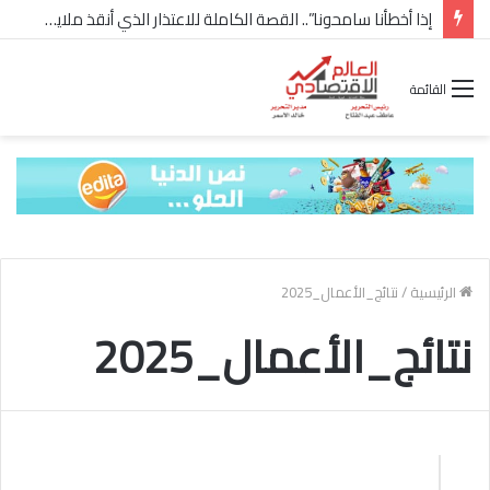
إذا أخطأنا سامحونا”.. القصة الكاملة للاعتذار الذي أنقذ ملايين “إعمار” في الساحل الشمالي
القائمة
الرئيسية
/
نتائج_الأعمال_2025
نتائج_الأعمال_2025