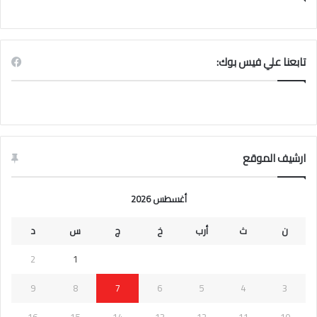
تابعنا علي فيس بوك:
ارشيف الموقع
أغسطس 2026
ن
ث
أرب
خ
ج
س
د
2
1
9
8
7
6
5
4
3