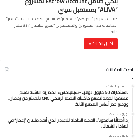
بنكي ضامن Escrow Account لمشروع
“ALIVA” بمستقبل سيتي
كتب : ماهر بدر “القوصي”: العقد يؤكد انفتاح وتعدد سياسات “ميدار”
التعاقدية مع المطورين والمستثمرين “عمرو سليمان”: 32 مليار
جنيه…
أكمل القراءة »
احدث المقالات
أغسطس 1, 2026
باستثمارات 50 مليون دولار.. «سيمبلكس» المصرية الناشئة تفتتح
مصنعها الجديد لتصنيع ماكينات التحكم الرقمي CNC بالعاشر من رمضان..
ووضع حجر أساس المصنع الثالث
يوليو 30, 2026
إذا أخطأنا سامحونا”.. القصة الكاملة للاعتذار الذي أنقذ ملايين “إعمار” في
الساحل الشمالي
يوليو 30, 2026