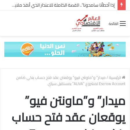
إذا أخطأنا سامحونا”.. القصة الكاملة للاعتذار الذي أنقذ ملايين “إعمار” في الساحل الشمالي
القائمة
الرئيسية
/
ميدار” و”ماونتن فيو” يوقعان عقد فتح حساب بنكي ضامن
Escrow Account لمشروع “ALIVA” بمستقبل سيتي
ميدار” و”ماونتن فيو”
يوقعان عقد فتح حساب