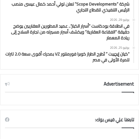
شركة “Scope Developments” تعلن تولي أحمد كمال عيسى منصب
الرئيس التنفيذي للقطاع التجاري
يوليو 29, 2026
في انطلاقة بودكاست “أسرار الكبار”.. عميد المطورين العقاريين يوضح
حقيقة “الفقاعة العقارية” ويكشف أسرار مسيرته من تجارة السلاح إلى
ريادة المعمار
يوليو 25, 2026
“كيان إيچيبت ” تَطرح الطراز كوبرا فورمنتور VZ بمحرك أقوى سعة 2.0 لترات
للمرة الأولى في مصر
Advertisement
تابعنا علي فيس بوك: