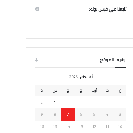
تابعنا علي فيس بوك:
ارشيف الموقع
أغسطس 2026
ن
ث
أرب
خ
ج
س
د
2
1
9
8
7
6
5
4
3
16
15
14
13
12
11
10