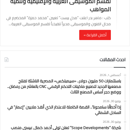
لقسم الموسيقى العربية والإقليمية وتنمية
المواهب
كتب : ماهر بدر اعلنت “مدل بيست” تعيين “محمد حمزة” المخضرم في
مجال الفنون والموسيقى مديراً تنفيذياً لقسم الموسيقى العربية…
أكمل القراءة »
احدث المقالات
أغسطس 1, 2026
باستثمارات 50 مليون دولار.. «سيمبلكس» المصرية الناشئة تفتتح
مصنعها الجديد لتصنيع ماكينات التحكم الرقمي CNC بالعاشر من رمضان..
ووضع حجر أساس المصنع الثالث
يوليو 30, 2026
إذا أخطأنا سامحونا”.. القصة الكاملة للاعتذار الذي أنقذ ملايين “إعمار” في
الساحل الشمالي
يوليو 30, 2026
شركة “Scope Developments” تعلن تولي أحمد كمال عيسى منصب