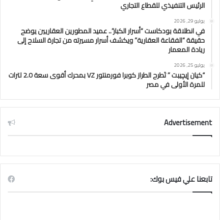
الرئيس التنفيذي للقطاع التجاري
يوليو 29, 2026
في انطلاقة بودكاست “أسرار الكبار”.. عميد المطورين العقاريين يوضح
حقيقة “الفقاعة العقارية” ويكشف أسرار مسيرته من تجارة السلاح إلى
ريادة المعمار
يوليو 25, 2026
“كيان إيچيبت ” تَطرح الطراز كوبرا فورمنتور VZ بمحرك أقوى سعة 2.0 لترات
للمرة الأولى في مصر
Advertisement
تابعنا علي فيس بوك: