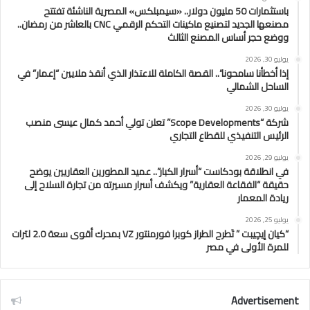
باستثمارات 50 مليون دولار.. «سيمبلكس» المصرية الناشئة تفتتح
مصنعها الجديد لتصنيع ماكينات التحكم الرقمي CNC بالعاشر من رمضان..
ووضع حجر أساس المصنع الثالث
يوليو 30, 2026
إذا أخطأنا سامحونا”.. القصة الكاملة للاعتذار الذي أنقذ ملايين “إعمار” في
الساحل الشمالي
يوليو 30, 2026
شركة “Scope Developments” تعلن تولي أحمد كمال عيسى منصب
الرئيس التنفيذي للقطاع التجاري
يوليو 29, 2026
في انطلاقة بودكاست “أسرار الكبار”.. عميد المطورين العقاريين يوضح
حقيقة “الفقاعة العقارية” ويكشف أسرار مسيرته من تجارة السلاح إلى
ريادة المعمار
يوليو 25, 2026
“كيان إيچيبت ” تَطرح الطراز كوبرا فورمنتور VZ بمحرك أقوى سعة 2.0 لترات
للمرة الأولى في مصر
Advertisement