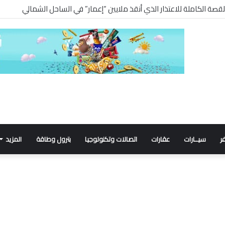
 القصة الكاملة للاعتذار الذي أنقذ ملايين “إعمار” في الساحل الشمالي
ر
سيــارات
عقارات
اتصالات وتكنولوجيا
بترول وطاقة
المزيد