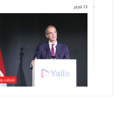
23 فبراير
اتصالات وت