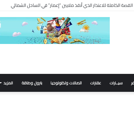
. القصة الكاملة للاعتذار الذي أنقذ ملايين “إعمار” في الساحل الشمالي
ر
سيــارات
عقارات
اتصالات وتكنولوجيا
بترول وطاقة
المزيد