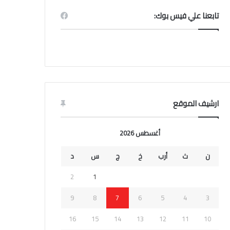
تابعنا علي فيس بوك:
ارشيف الموقع
أغسطس 2026
ن
ث
أرب
خ
ج
س
د
2
1
9
8
7
6
5
4
3
16
15
14
13
12
11
10