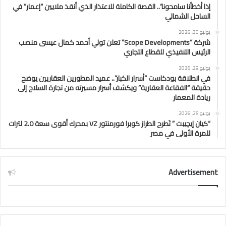
إذا أخطأنا سامحونا”.. القصة الكاملة للاعتذار الذي أنقذ ملايين “إعمار” في
الساحل الشمالي
يوليو 30, 2026
شركة “Scope Developments” تعلن تولي أحمد كمال عيسى منصب
الرئيس التنفيذي للقطاع التجاري
يوليو 29, 2026
في انطلاقة بودكاست “أسرار الكبار”.. عميد المطورين العقاريين يوضح
حقيقة “الفقاعة العقارية” ويكشف أسرار مسيرته من تجارة السلاح إلى
ريادة المعمار
يوليو 25, 2026
“كيان إيچيبت ” تَطرح الطراز كوبرا فورمنتور VZ بمحرك أقوى سعة 2.0 لترات
للمرة الأولى في مصر
Advertisement