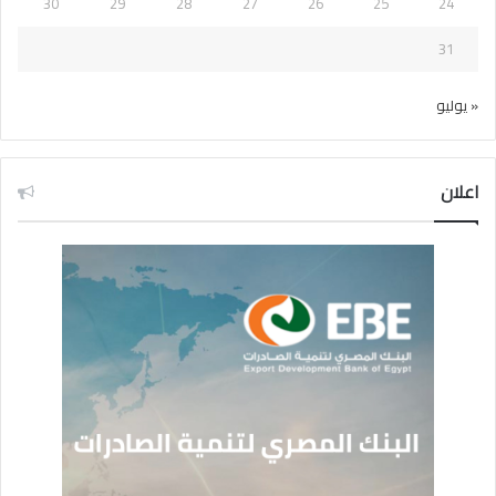
30
29
28
27
26
25
24
31
« يوليو
اعلان