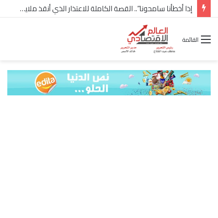
إذا أخطأنا سامحونا”.. القصة الكاملة للاعتذار الذي أنقذ ملايين “إعمار” في الساحل الشمالي
القائمة