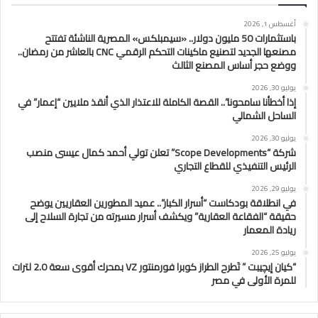
أغسطس 1, 2026
باستثمارات 50 مليون دولار.. «سيمبلكس» المصرية الناشئة تفتتح
مصنعها الجديد لتصنيع ماكينات التحكم الرقمي CNC بالعاشر من رمضان..
ووضع حجر أساس المصنع الثالث
يوليو 30, 2026
إذا أخطأنا سامحونا”.. القصة الكاملة للاعتذار الذي أنقذ ملايين “إعمار” في
الساحل الشمالي
يوليو 30, 2026
شركة “Scope Developments” تعلن تولي أحمد كمال عيسى منصب
الرئيس التنفيذي للقطاع التجاري
يوليو 29, 2026
في انطلاقة بودكاست “أسرار الكبار”.. عميد المطورين العقاريين يوضح
حقيقة “الفقاعة العقارية” ويكشف أسرار مسيرته من تجارة السلاح إلى
ريادة المعمار
يوليو 25, 2026
“كيان إيچيبت ” تَطرح الطراز كوبرا فورمنتور VZ بمحرك أقوى سعة 2.0 لترات
للمرة الأولى في مصر