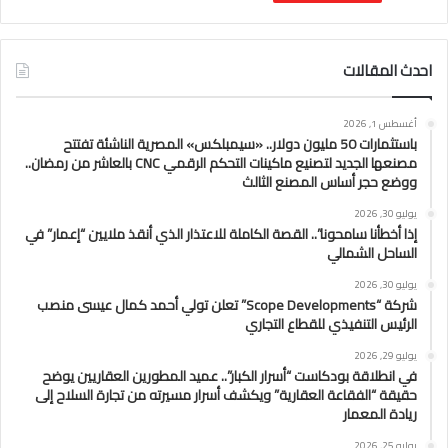
احدث المقالات
أغسطس 1, 2026
باستثمارات 50 مليون دولار.. «سيمبلكس» المصرية الناشئة تفتتح
مصنعها الجديد لتصنيع ماكينات التحكم الرقمي CNC بالعاشر من رمضان..
ووضع حجر أساس المصنع الثالث
يوليو 30, 2026
إذا أخطأنا سامحونا”.. القصة الكاملة للاعتذار الذي أنقذ ملايين “إعمار” في
الساحل الشمالي
يوليو 30, 2026
شركة “Scope Developments” تعلن تولي أحمد كمال عيسى منصب
الرئيس التنفيذي للقطاع التجاري
يوليو 29, 2026
في انطلاقة بودكاست “أسرار الكبار”.. عميد المطورين العقاريين يوضح
حقيقة “الفقاعة العقارية” ويكشف أسرار مسيرته من تجارة السلاح إلى
ريادة المعمار
يوليو 25, 2026