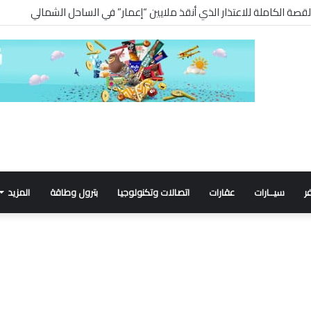
 القصة الكاملة للاعتذار الذي أنقذ ملايين “إعمار” في الساحل الشمالي
ر
سيــارات
عقارات
اتصالات وتكنولوجيا
بترول وطاقة
المزيد