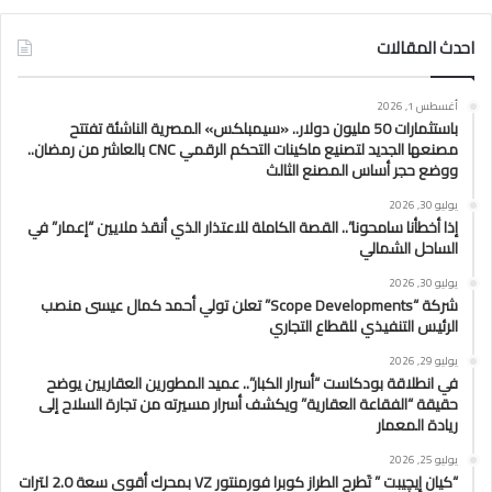
احدث المقالات
أغسطس 1, 2026
باستثمارات 50 مليون دولار.. «سيمبلكس» المصرية الناشئة تفتتح
مصنعها الجديد لتصنيع ماكينات التحكم الرقمي CNC بالعاشر من رمضان..
ووضع حجر أساس المصنع الثالث
يوليو 30, 2026
إذا أخطأنا سامحونا”.. القصة الكاملة للاعتذار الذي أنقذ ملايين “إعمار” في
الساحل الشمالي
يوليو 30, 2026
شركة “Scope Developments” تعلن تولي أحمد كمال عيسى منصب
الرئيس التنفيذي للقطاع التجاري
يوليو 29, 2026
في انطلاقة بودكاست “أسرار الكبار”.. عميد المطورين العقاريين يوضح
حقيقة “الفقاعة العقارية” ويكشف أسرار مسيرته من تجارة السلاح إلى
ريادة المعمار
يوليو 25, 2026
“كيان إيچيبت ” تَطرح الطراز كوبرا فورمنتور VZ بمحرك أقوى سعة 2.0 لترات