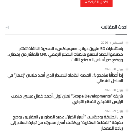
أكمل القراءة »
احدث المقالات
أغسطس 1, 2026
باستثمارات 50 مليون دولار.. «سيمبلكس» المصرية الناشئة تفتتح
مصنعها الجديد لتصنيع ماكينات التحكم الرقمي CNC بالعاشر من رمضان..
ووضع حجر أساس المصنع الثالث
يوليو 30, 2026
إذا أخطأنا سامحونا”.. القصة الكاملة للاعتذار الذي أنقذ ملايين “إعمار” في
الساحل الشمالي
يوليو 30, 2026
شركة “Scope Developments” تعلن تولي أحمد كمال عيسى منصب
الرئيس التنفيذي للقطاع التجاري
يوليو 29, 2026
في انطلاقة بودكاست “أسرار الكبار”.. عميد المطورين العقاريين يوضح
حقيقة “الفقاعة العقارية” ويكشف أسرار مسيرته من تجارة السلاح إلى
ريادة المعمار