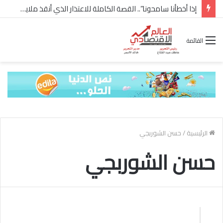
إذا أخطأنا سامحونا”.. القصة الكاملة للاعتذار الذي أنقذ ملايين “إعمار” في الساحل الشمالي
القائمة
الرئيسية
/
حسن الشوربجي
حسن الشوربجي