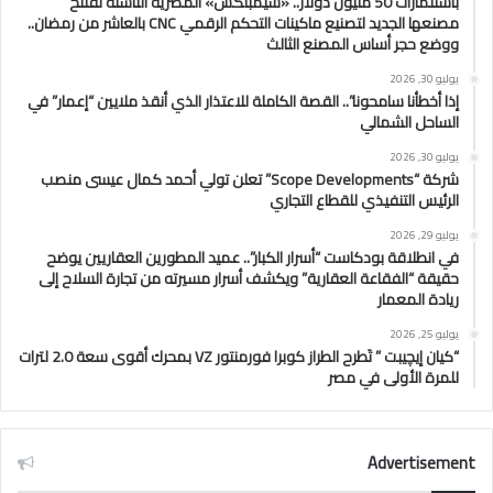
باستثمارات 50 مليون دولار.. «سيمبلكس» المصرية الناشئة تفتتح
مصنعها الجديد لتصنيع ماكينات التحكم الرقمي CNC بالعاشر من رمضان..
ووضع حجر أساس المصنع الثالث
يوليو 30, 2026
إذا أخطأنا سامحونا”.. القصة الكاملة للاعتذار الذي أنقذ ملايين “إعمار” في
الساحل الشمالي
يوليو 30, 2026
شركة “Scope Developments” تعلن تولي أحمد كمال عيسى منصب
الرئيس التنفيذي للقطاع التجاري
يوليو 29, 2026
في انطلاقة بودكاست “أسرار الكبار”.. عميد المطورين العقاريين يوضح
حقيقة “الفقاعة العقارية” ويكشف أسرار مسيرته من تجارة السلاح إلى
ريادة المعمار
يوليو 25, 2026
“كيان إيچيبت ” تَطرح الطراز كوبرا فورمنتور VZ بمحرك أقوى سعة 2.0 لترات
للمرة الأولى في مصر
Advertisement