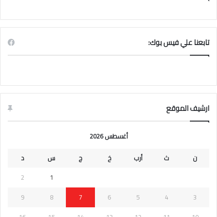
تابعنا علي فيس بوك:
ارشيف الموقع
أغسطس 2026
ن
ث
أرب
خ
ج
س
د
2
1
9
8
7
6
5
4
3