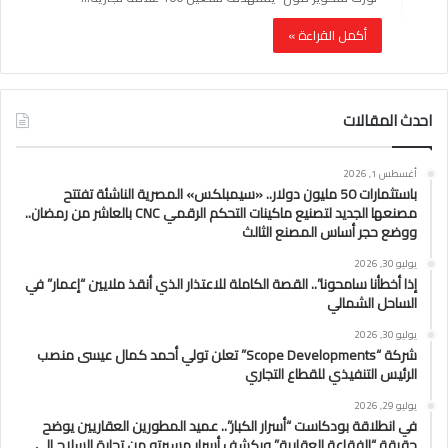
أكمل القراءة »
احدث المقالات
أغسطس 1, 2026
باستثمارات 50 مليون دولار.. «سيمبلكس» المصرية الناشئة تفتتح
مصنعها الجديد لتصنيع ماكينات التحكم الرقمي CNC بالعاشر من رمضان..
ووضع حجر أساس المصنع الثالث
يوليو 30, 2026
إذا أخطأنا سامحونا”.. القصة الكاملة للاعتذار الذي أنقذ ملايين “إعمار” في
الساحل الشمالي
يوليو 30, 2026
شركة “Scope Developments” تعلن تولي أحمد كمال عيسى منصب
الرئيس التنفيذي للقطاع التجاري
يوليو 29, 2026
في انطلاقة بودكاست “أسرار الكبار”.. عميد المطورين العقاريين يوضح
حقيقة “الفقاعة العقارية” ويكشف أسرار مسيرته من تجارة السلاح إلى