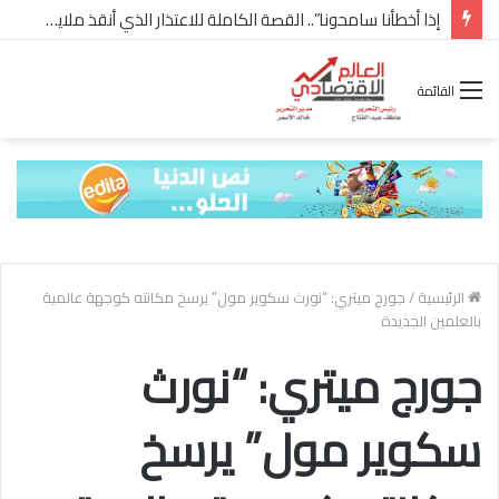
إذا أخطأنا سامحونا”.. القصة الكاملة للاعتذار الذي أنقذ ملايين “إعمار” في الساحل الشمالي
القائمة
الرئيسية
/
جورج ميتري: “نورث سكوير مول” يرسخ مكانته كوجهة عالمية
بالعلمين الجديدة
جورج ميتري: “نورث
سكوير مول” يرسخ