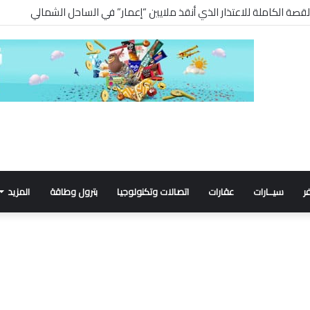
 القصة الكاملة للاعتذار الذي أنقذ ملايين “إعمار” في الساحل الشمالي
ر
سيــارات
عقارات
اتصالات وتكنولوجيا
بترول وطاقة
المزيد