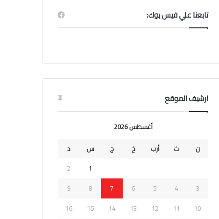
تابعنا علي فيس بوك:
ارشيف الموقع
أغسطس 2026
ن
ث
أرب
خ
ج
س
د
2
1
9
8
7
6
5
4
3
16
15
14
13
12
11
10