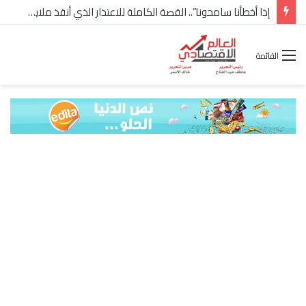
إذا أخطأنا سامحونا”.. القصة الكاملة للاعتذار الذي أنقذ ملايين “إعمار” في الساحل الشمالي
القائمة