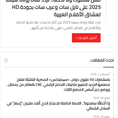
2025 على نايل سات وعرب سات بجودة HD
لعشاق الأفلام العربية
تردد قناة روتانا سينما 2025 من أكثر ما يبحث عنه محبو الدراما
والأفلام في الوطن العربي، فهي واحدة من أشهر…
أكمل القراءة »
احدث المقالات
أغسطس 1, 2026
باستثمارات 50 مليون دولار.. «سيمبلكس» المصرية الناشئة تفتتح
مصنعها الجديد لتصنيع ماكينات التحكم الرقمي CNC بالعاشر من رمضان..
ووضع حجر أساس المصنع الثالث
يوليو 30, 2026
إذا أخطأنا سامحونا”.. القصة الكاملة للاعتذار الذي أنقذ ملايين “إعمار” في
الساحل الشمالي
يوليو 30, 2026