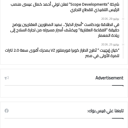
شركة “Scope Developments” تعلن تولي أحمد كمال عيسى منصب
الرئيس التنفيذي للقطاع التجاري
يوليو 29, 2026
في انطلاقة بودكاست “أسرار الكبار”.. عميد المطورين العقاريين يوضح
حقيقة “الفقاعة العقارية” ويكشف أسرار مسيرته من تجارة السلاح إلى
ريادة المعمار
يوليو 25, 2026
“كيان إيچيبت ” تَطرح الطراز كوبرا فورمنتور VZ بمحرك أقوى سعة 2.0 لترات
للمرة الأولى في مصر
Advertisement
تابعنا علي فيس بوك: