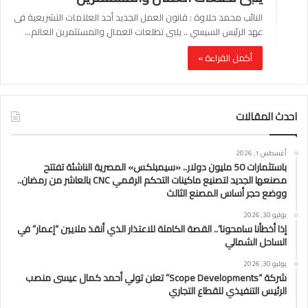
النائب محمد حلاوة : قانون العمل الجديد أحد العلامات التشريعية فى
عهد الرئيس السيسي .. يلبى تطلعات العمال والمستثمرين العالم…
أكمل القراءة »
احدث المقالات
أغسطس 1, 2026
باستثمارات 50 مليون دولار.. «سيمبلكس» المصرية الناشئة تفتتح
مصنعها الجديد لتصنيع ماكينات التحكم الرقمي CNC بالعاشر من رمضان..
ووضع حجر أساس المصنع الثالث
يوليو 30, 2026
إذا أخطأنا سامحونا”.. القصة الكاملة للاعتذار الذي أنقذ ملايين “إعمار” في
الساحل الشمالي
يوليو 30, 2026
شركة “Scope Developments” تعلن تولي أحمد كمال عيسى منصب
الرئيس التنفيذي للقطاع التجاري