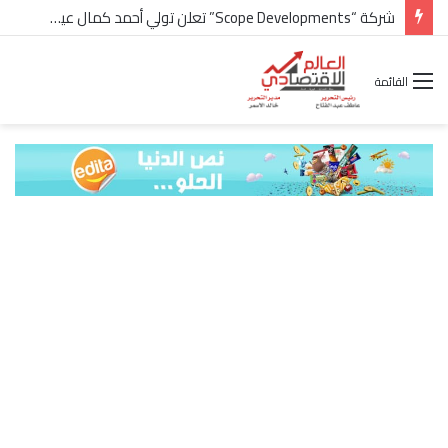
شركة “Scope Developments” تعلن تولي أحمد كمال عيسى منصب الرئيس التنفيذي للقطاع التجاري
القائمة