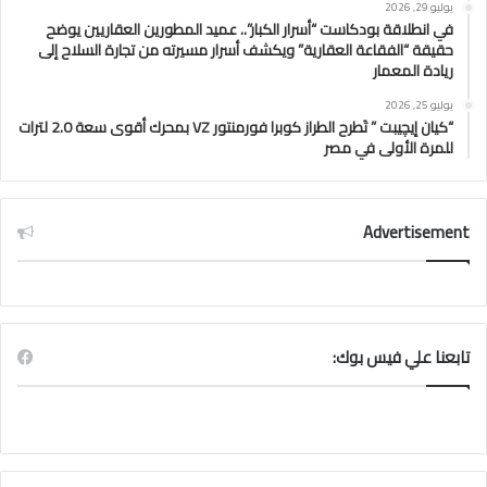
يوليو 29, 2026
في انطلاقة بودكاست “أسرار الكبار”.. عميد المطورين العقاريين يوضح
حقيقة “الفقاعة العقارية” ويكشف أسرار مسيرته من تجارة السلاح إلى
ريادة المعمار
يوليو 25, 2026
“كيان إيچيبت ” تَطرح الطراز كوبرا فورمنتور VZ بمحرك أقوى سعة 2.0 لترات
للمرة الأولى في مصر
Advertisement
تابعنا علي فيس بوك: