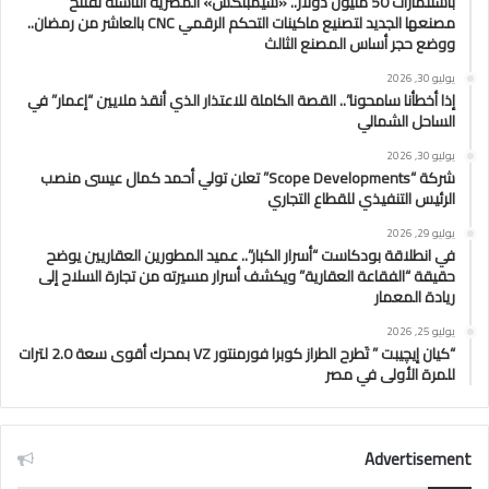
باستثمارات 50 مليون دولار.. «سيمبلكس» المصرية الناشئة تفتتح
مصنعها الجديد لتصنيع ماكينات التحكم الرقمي CNC بالعاشر من رمضان..
ووضع حجر أساس المصنع الثالث
يوليو 30, 2026
إذا أخطأنا سامحونا”.. القصة الكاملة للاعتذار الذي أنقذ ملايين “إعمار” في
الساحل الشمالي
يوليو 30, 2026
شركة “Scope Developments” تعلن تولي أحمد كمال عيسى منصب
الرئيس التنفيذي للقطاع التجاري
يوليو 29, 2026
في انطلاقة بودكاست “أسرار الكبار”.. عميد المطورين العقاريين يوضح
حقيقة “الفقاعة العقارية” ويكشف أسرار مسيرته من تجارة السلاح إلى
ريادة المعمار
يوليو 25, 2026
“كيان إيچيبت ” تَطرح الطراز كوبرا فورمنتور VZ بمحرك أقوى سعة 2.0 لترات
للمرة الأولى في مصر
Advertisement