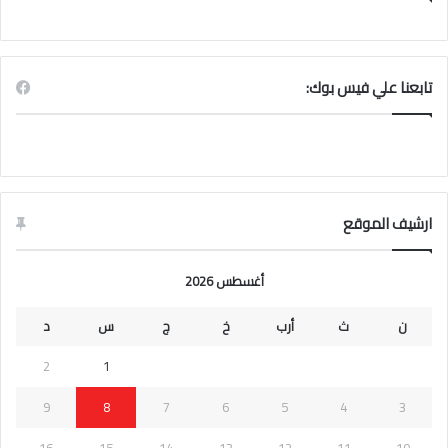
تابعنا علي فيس بوك:
ارشيف الموقع
أغسطس 2026
ن
ث
أرب
خ
ج
س
د
2
1
9
8
7
6
5
4
3
16
15
14
13
12
11
10