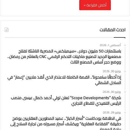
أكمل القراءة »
احدث المقالات
أغسطس 1, 2026
باستثمارات 50 مليون دولار.. «سيمبلكس» المصرية الناشئة تفتتح
مصنعها الجديد لتصنيع ماكينات التحكم الرقمي CNC بالعاشر من رمضان..
ووضع حجر أساس المصنع الثالث
يوليو 30, 2026
إذا أخطأنا سامحونا”.. القصة الكاملة للاعتذار الذي أنقذ ملايين “إعمار” في
الساحل الشمالي
يوليو 30, 2026
شركة “Scope Developments” تعلن تولي أحمد كمال عيسى منصب
الرئيس التنفيذي للقطاع التجاري
يوليو 29, 2026
في انطلاقة بودكاست “أسرار الكبار”.. عميد المطورين العقاريين يوضح
حقيقة “الفقاعة العقارية” ويكشف أسرار مسيرته من تجارة السلاح إلى
ريادة المعمار