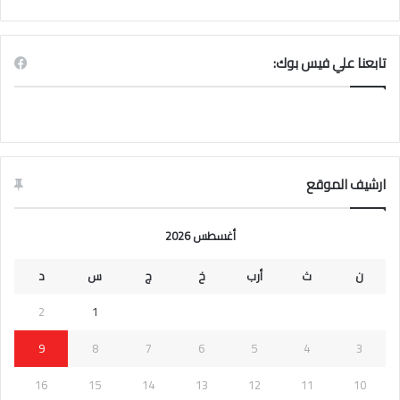
تابعنا علي فيس بوك:
ارشيف الموقع
أغسطس 2026
ن
ث
أرب
خ
ج
س
د
2
1
9
8
7
6
5
4
3
16
15
14
13
12
11
10