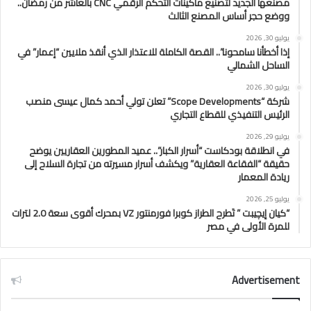
مصنعها الجديد لتصنيع ماكينات التحكم الرقمي CNC بالعاشر من رمضان..
ووضع حجر أساس المصنع الثالث
يوليو 30, 2026
إذا أخطأنا سامحونا”.. القصة الكاملة للاعتذار الذي أنقذ ملايين “إعمار” في
الساحل الشمالي
يوليو 30, 2026
شركة “Scope Developments” تعلن تولي أحمد كمال عيسى منصب
الرئيس التنفيذي للقطاع التجاري
يوليو 29, 2026
في انطلاقة بودكاست “أسرار الكبار”.. عميد المطورين العقاريين يوضح
حقيقة “الفقاعة العقارية” ويكشف أسرار مسيرته من تجارة السلاح إلى
ريادة المعمار
يوليو 25, 2026
“كيان إيچيبت ” تَطرح الطراز كوبرا فورمنتور VZ بمحرك أقوى سعة 2.0 لترات
للمرة الأولى في مصر
Advertisement