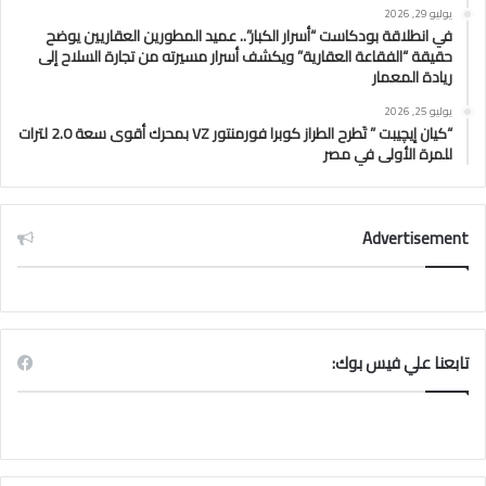
يوليو 29, 2026
في انطلاقة بودكاست “أسرار الكبار”.. عميد المطورين العقاريين يوضح
حقيقة “الفقاعة العقارية” ويكشف أسرار مسيرته من تجارة السلاح إلى
ريادة المعمار
يوليو 25, 2026
“كيان إيچيبت ” تَطرح الطراز كوبرا فورمنتور VZ بمحرك أقوى سعة 2.0 لترات
للمرة الأولى في مصر
Advertisement
تابعنا علي فيس بوك: