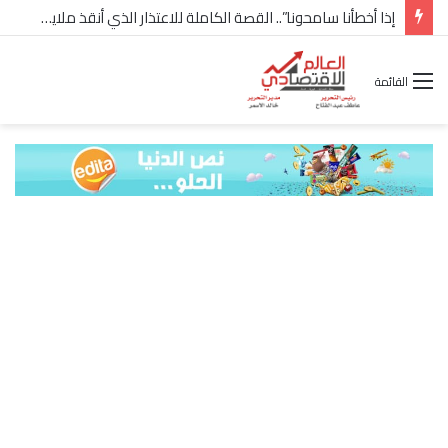
إذا أخطأنا سامحونا”.. القصة الكاملة للاعتذار الذي أنقذ ملايين “إعمار” في الساحل الشمالي
القائمة