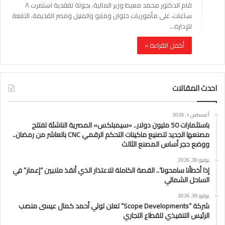
قام الدكتور محمد معيط وزير المالية، بجولة تفقدية استمرت ٨
ساعات، على مأموريات حلوان ومايو والمنيل ومصر القديمة، التابعة
للإدارة…
أكمل القراءة »
احدث المقالات
أغسطس 1, 2026
باستثمارات 50 مليون دولار.. «سيمبلكس» المصرية الناشئة تفتتح
مصنعها الجديد لتصنيع ماكينات التحكم الرقمي CNC بالعاشر من رمضان..
ووضع حجر أساس المصنع الثالث
يوليو 30, 2026
إذا أخطأنا سامحونا”.. القصة الكاملة للاعتذار الذي أنقذ ملايين “إعمار” في
الساحل الشمالي
يوليو 30, 2026
شركة “Scope Developments” تعلن تولي أحمد كمال عيسى منصب
الرئيس التنفيذي للقطاع التجاري