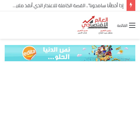
إذا أخطأنا سامحونا”.. القصة الكاملة للاعتذار الذي أنقذ ملايين “إعمار” في الساحل الشمالي
القائمة