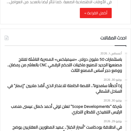
في الأوقات الاقتصادية الصعبة. كما تتأثر أيضا بالعديد من العوامل…
أكمل القراءة »
احدث المقالات
أغسطس 1, 2026
باستثمارات 50 مليون دولار.. «سيمبلكس» المصرية الناشئة تفتتح
مصنعها الجديد لتصنيع ماكينات التحكم الرقمي CNC بالعاشر من رمضان..
ووضع حجر أساس المصنع الثالث
يوليو 30, 2026
إذا أخطأنا سامحونا”.. القصة الكاملة للاعتذار الذي أنقذ ملايين “إعمار” في
الساحل الشمالي
يوليو 30, 2026
شركة “Scope Developments” تعلن تولي أحمد كمال عيسى منصب
الرئيس التنفيذي للقطاع التجاري
يوليو 29, 2026
في انطلاقة بودكاست “أسرار الكبار”.. عميد المطورين العقاريين يوضح