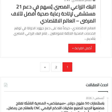
البنك الزراعي المصري يُسهم في دعم 21
مستشفى لإتاحة رعاية صحية أفضل لآلاف
المرضى – العالم الاقتصادي
العالم الاقتصادي- حرصاً منه على دعم جهود الدولة في توفير
الخدمات الصحية اللائقة للمواطنين .. قام البنك الزراعي المصري
بتقديم…
أكمل القراءة »
»
2
1
احدث المقالات
أغسطس 1, 2026
باستثمارات 50 مليون دولار.. «سيمبلكس» المصرية الناشئة تفتتح
مصنعها الجديد لتصنيع ماكينات التحكم الرقمي CNC بالعاشر من رمضان..