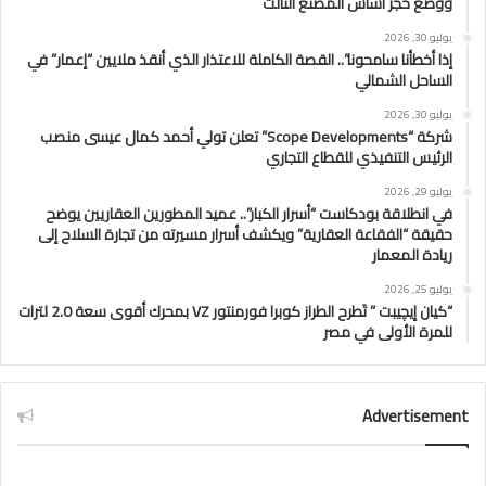
ووضع حجر أساس المصنع الثالث
يوليو 30, 2026
إذا أخطأنا سامحونا”.. القصة الكاملة للاعتذار الذي أنقذ ملايين “إعمار” في
الساحل الشمالي
يوليو 30, 2026
شركة “Scope Developments” تعلن تولي أحمد كمال عيسى منصب
الرئيس التنفيذي للقطاع التجاري
يوليو 29, 2026
في انطلاقة بودكاست “أسرار الكبار”.. عميد المطورين العقاريين يوضح
حقيقة “الفقاعة العقارية” ويكشف أسرار مسيرته من تجارة السلاح إلى
ريادة المعمار
يوليو 25, 2026
“كيان إيچيبت ” تَطرح الطراز كوبرا فورمنتور VZ بمحرك أقوى سعة 2.0 لترات
للمرة الأولى في مصر
Advertisement