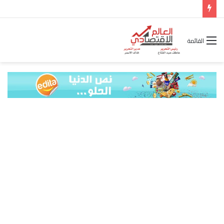
شركة “Scope Developments” تعلن تولي أحمد كمال عيسى منصب الرئيس التنفيذي للقطاع التجاري
القائمة